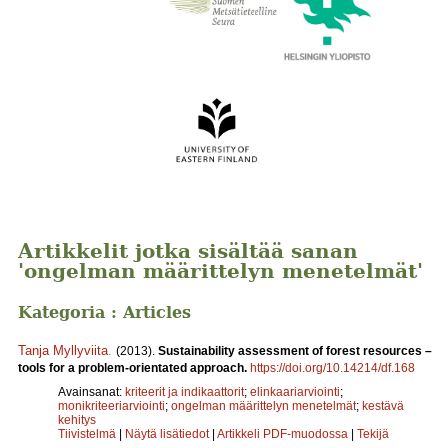
Artikkelit jotka sisältää sanan
'ongelman määrittelyn menetelmät'
Kategoria : Articles
Tanja Myllyviita
.
(2013).
Sustainability assessment of forest resources –
tools for a problem-orientated approach.
https://doi.org/10.14214/df.168
Avainsanat:
kriteerit ja indikaattorit
;
elinkaariarviointi
;
monikriteeriarviointi
;
ongelman määrittelyn menetelmät
;
kestävä
kehitys
Tiivistelmä
|
Näytä lisätiedot
|
Artikkeli PDF-muodossa
|
Tekijä