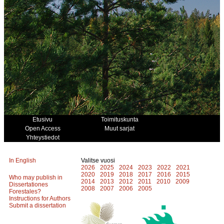
Etusivu
Toimituskunta
Open Access
Muut sarjat
Yhteystiedot
In English
Valitse vuosi
2026
2025
2024
2023
2022
2021
2020
2019
2018
2017
2016
2015
Who may publish in
2014
2013
2012
2011
2010
2009
Dissertationes
2008
2007
2006
2005
Forestales?
Instructions for Authors
Submit a dissertation