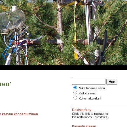
nen'
Mikä tahansa sana
Kaikki sanat
Koko hakuteksti
Rekisteröidy
Click this link to register to
n kasvun kohdentuminen
Dissertationes Forestales.
Kirjaudu sisään