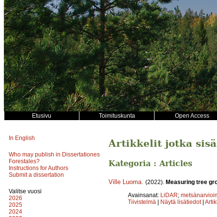
Etusivu
Toimituskunta
Open Access
In English
Artikkelit jotka si
Who may publish in Dissertationes
Forestales?
Kategoria : Articles
Instructions for Authors
Submit a dissertation
Ville Luoma
.
(2022).
Measuring tree gro
Valitse vuosi
Avainsanat:
LiDAR
;
metsänarvioi
2026
Tiivistelmä
|
Näytä lisätiedot
|
Arti
2025
2024