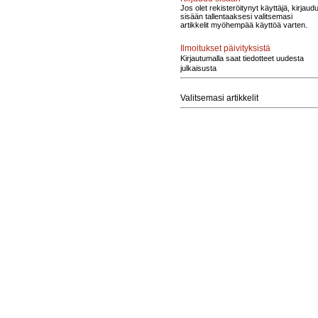
Jos olet rekisteröitynyt käyttäjä, kirjaud
sisään tallentaaksesi valitsemasi
artikkelit myöhempää käyttöä varten.
Ilmoitukset päivityksistä
Kirjautumalla saat tiedotteet uudesta
julkaisusta
Valitsemasi artikkelit