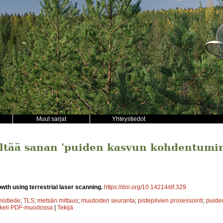
Muut sarjat
Yhteystiedot
sältää sanan 'puiden kasvun kohdentumi
wth using terrestrial laser scanning.
https://doi.org/10.14214/df.329
mistiede
;
TLS
;
metsän mittaus
;
muutosten seuranta
;
pistepilvien prosessointi
;
puide
kkeli PDF-muodossa
|
Tekijä