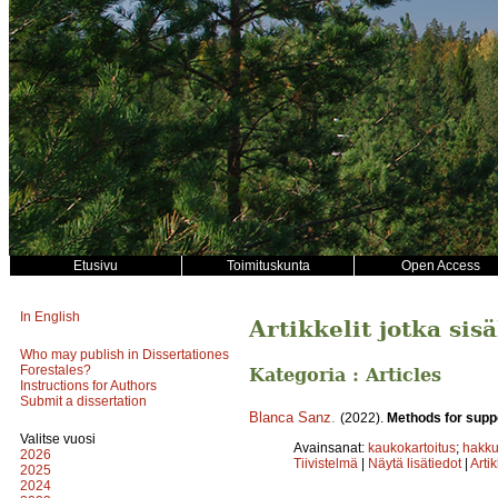
Etusivu
Toimituskunta
Open Access
In English
Artikkelit jotka si
Who may publish in Dissertationes
Forestales?
Kategoria : Articles
Instructions for Authors
Submit a dissertation
Blanca Sanz
.
(2022).
Methods for suppo
Valitse vuosi
Avainsanat:
kaukokartoitus
;
hakk
2026
Tiivistelmä
|
Näytä lisätiedot
|
Arti
2025
2024