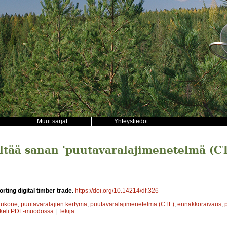
Muut sarjat
Yhteystiedot
sältää sanan 'puutavaralajimenetelmä (CT
rting digital timber trade.
https://doi.org/10.14214/df.326
uukone
;
puutavaralajien kertymä
;
puutavaralajimenetelmä (CTL)
;
ennakkoraivaus
;
kkeli PDF-muodossa
|
Tekijä