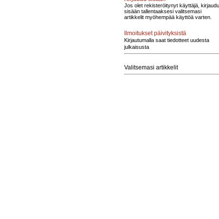
Jos olet rekisteröitynyt käyttäjä, kirjaud
sisään tallentaaksesi valitsemasi
artikkelit myöhempää käyttöä varten.
Ilmoitukset päivityksistä
Kirjautumalla saat tiedotteet uudesta
julkaisusta
Valitsemasi artikkelit