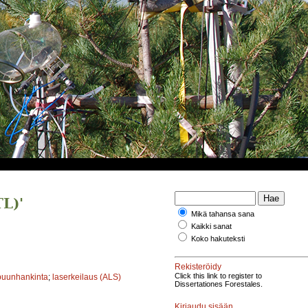
L)'
Mikä tahansa sana
Kaikki sanat
Koko hakuteksti
Rekisteröidy
Click this link to register to
puunhankinta
;
laserkeilaus (ALS)
Dissertationes Forestales.
Kirjaudu sisään