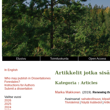
Etusivu
Toimituskunta
Open Access
In English
Artikkelit jotka sis
Who may publish in Dissertationes
Forestales?
Kategoria : Articles
Instructions for Authors
Submit a dissertation
Marika Makkonen
.
(2019).
Renewing the
Valitse vuosi
Avainsanat:
sahateollisuus
;
kilpai
2026
Tiivistelmä
|
Näytä lisätiedot
|
Arti
2025
2024