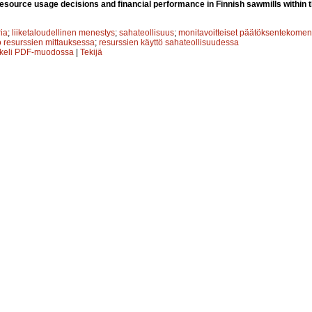
esource usage decisions and financial performance in Finnish sawmills within
ria
;
liiketaloudellinen menestys
;
sahateollisuus
;
monitavoitteiset päätöksentekomen
 resurssien mittauksessa
;
resurssien käyttö sahateollisuudessa
kkeli PDF-muodossa
|
Tekijä