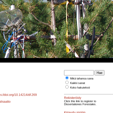
Mikä tahansa sana
Kaikki sanat
Koko hakuteksti
ps://doi.org/10.14214/df.269
Rekisteröidy
Click this link to register to
alisaatio
Dissertationes Forestales.
Kirjaudu sisään