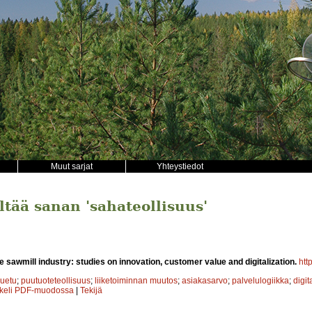
Muut sarjat
Yhteystiedot
ältää sanan 'sahateollisuus'
 sawmill industry: studies on innovation, customer value and digitalization.
htt
luetu
;
puutuoteteollisuus
;
liiketoiminnan muutos
;
asiakasarvo
;
palvelulogiikka
;
digit
kkeli PDF-muodossa
|
Tekijä