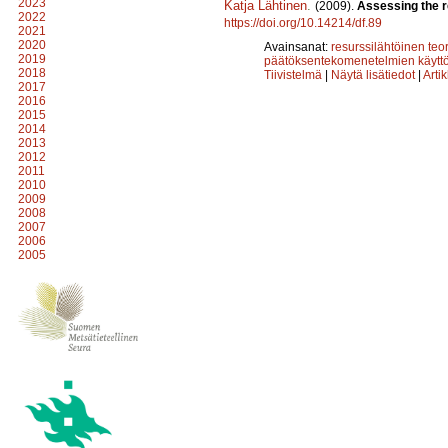
2023
Katja Lähtinen
.
(2009).
Assessing the r
2022
https://doi.org/10.14214/df.89
2021
2020
Avainsanat:
resurssilähtöinen teo
2019
päätöksentekomenetelmien käyttö
2018
Tiivistelmä
|
Näytä lisätiedot
|
Arti
2017
2016
2015
2014
2013
2012
2011
2010
2009
2008
2007
2006
2005