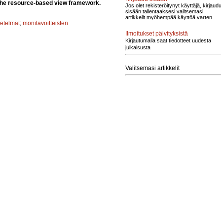
 the resource-based view framework.
Jos olet rekisteröitynyt käyttäjä, kirjaud
sisään tallentaaksesi valitsemasi
artikkelit myöhempää käyttöä varten.
etelmät
;
monitavoitteisten
Ilmoitukset päivityksistä
Kirjautumalla saat tiedotteet uudesta
julkaisusta
Valitsemasi artikkelit