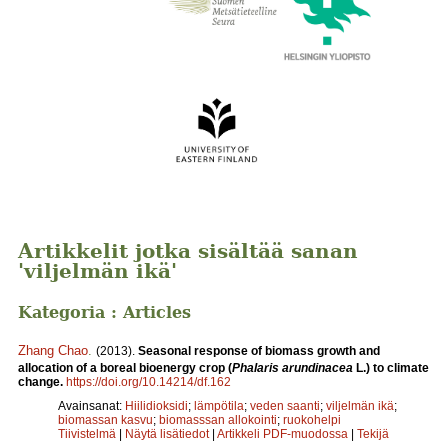
Artikkelit jotka sisältää sanan
'viljelmän ikä'
Kategoria : Articles
Zhang Chao
.
(2013).
Seasonal response of biomass growth and
allocation of a boreal bioenergy crop (
Phalaris arundinacea
L.) to climate
change.
https://doi.org/10.14214/df.162
Avainsanat:
Hiilidioksidi
;
lämpötila
;
veden saanti
;
viljelmän ikä
;
biomassan kasvu
;
biomasssan allokointi
;
ruokohelpi
Tiivistelmä
|
Näytä lisätiedot
|
Artikkeli PDF-muodossa
|
Tekijä