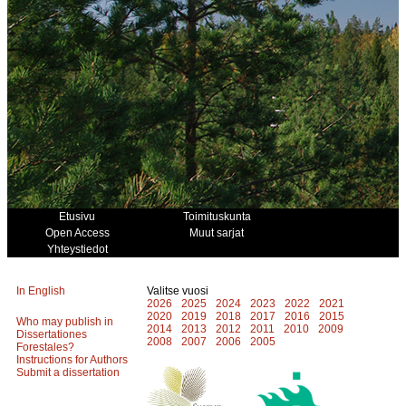
Etusivu
Toimituskunta
Open Access
Muut sarjat
Yhteystiedot
In English
Valitse vuosi
2026
2025
2024
2023
2022
2021
2020
2019
2018
2017
2016
2015
Who may publish in
2014
2013
2012
2011
2010
2009
Dissertationes
2008
2007
2006
2005
Forestales?
Instructions for Authors
Submit a dissertation