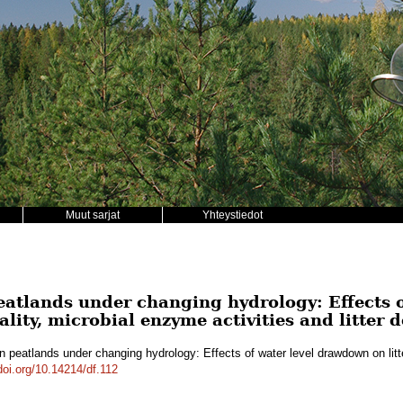
Muut sarjat
Yhteystiedot
atlands under changing hydrology: Effects o
lity, microbial enzyme activities and litter 
 peatlands under changing hydrology: Effects of water level drawdown on litte
/doi.org/10.14214/df.112