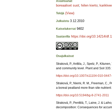
Avainsanat
boreaaliset suot
;
hiilen kierto
;
karikkee
(View)
Tekijä
3.12.2010
Julkaistu
9402
Katselukerrat
https://doi.org/10.14214/df.
Saatavilla
Osajulkaisut
Straková, P., Anttila, J., Spetz, P., Kitun
and community level. Plant and Soil 335:
https://doi.org/10.1007/s11104-010-0447
Straková, P., Niemi, R. M., Freeman, C., Pe
a boreal peatland more than site nutrien
https://doi.org/10.5194/bg-8-2741-2011
Straková, P., Penttilä, T., Laine, J. & La
decomposition: Consequences for accumul