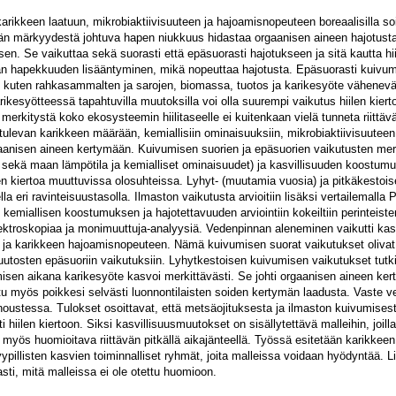
ikkeen laatuun, mikrobiaktiivisuuteen ja hajoamisnopeuteen boreaalisilla soill
än märkyydestä johtuva hapen niukkuus hidastaa orgaanisen aineen hajotust
n. Se vaikuttaa sekä suorasti että epäsuorasti hajotukseen ja sitä kautta hiil
än hapekkuuden lisääntyminen, mikä nopeuttaa hajotusta. Epäsuorasti kuivu
n, kuten rahkasammalten ja sarojen, biomassa, tuotos ja karikesyöte vähenevä
rikesyötteessä tapahtuvilla muutoksilla voi olla suurempi vaikutus hiilen kie
erkitystä koko ekosysteemin hiilitaseelle ei kuitenkaan vielä tunneta riittävä
ulevan karikkeen määrään, kemiallisiin ominaisuuksiin, mikrobiaktiivisuuteen
nisen aineen kertymään. Kuivumisen suorien ja epäsuorien vaikutusten merkit
 sekä maan lämpötila ja kemialliset ominaisuudet) ja kasvillisuuden koostumu
ilen kiertoa muuttuvissa olosuhteissa. Lyhyt- (muutamia vuosia) ja pitkäkest
lla eri ravinteisuustasolla. Ilmaston vaikutusta arvioitiin lisäksi vertailemall
 kemiallisen koostumuksen ja hajotettavuuden arviointiin kokeiltiin perinteist
pektroskopiaa ja monimuuttuja-analyysiä. Vedenpinnan aleneminen vaikutti kasv
n ja karikkeen hajoamisnopeuteen. Nämä kuivumisen suorat vaikutukset olivat 
osten epäsuoriin vaikutuksiin. Lyhytkestoisen kuivumisen vaikutukset tutkitt
isen aikana karikesyöte kasvoi merkittävästi. Se johti orgaanisen aineen ke
tu myös poikkesi selvästi luonnontilaisten soiden kertymän laadusta. Vaste
 noustessa. Tulokset osoittavat, että metsäojituksesta ja ilmaston kuivumise
 hiilen kiertoon. Siksi kasvillisuusmuutokset on sisällytettävä malleihin, joilla 
myös huomioitava riittävän pitkällä aikajänteellä. Työssä esitetään karikkeen 
ypillisten kasvien toiminnalliset ryhmät, joita malleissa voidaan hyödyntää. L
ti, mitä malleissa ei ole otettu huomioon.