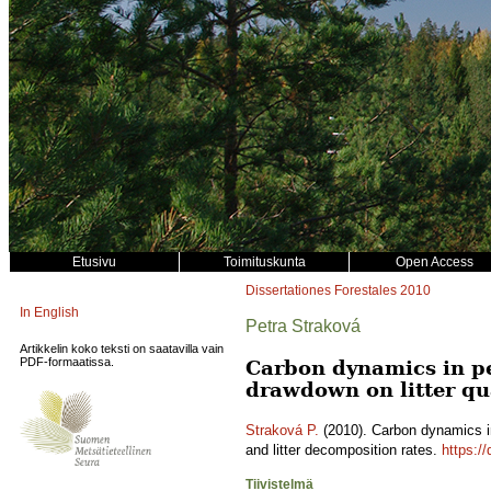
Etusivu
Toimituskunta
Open Access
Dissertationes Forestales
2010
In English
Petra Straková
Artikkelin koko teksti on saatavilla vain
PDF-formaatissa.
Carbon dynamics in pe
drawdown on litter qua
Straková P.
(2010). Carbon dynamics in
and litter decomposition rates.
https:/
Tiivistelmä