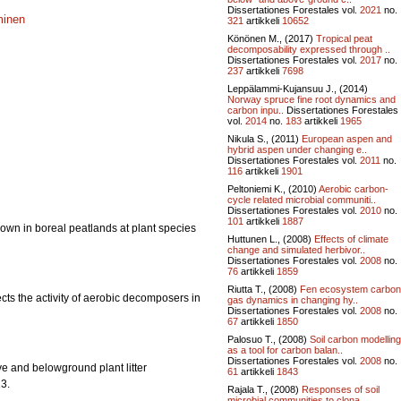
Dissertationes Forestales vol.
2021
no.
minen
321
artikkeli
10652
Könönen M., (2017)
Tropical peat
decomposability expressed through ..
Dissertationes Forestales vol.
2017
no.
237
artikkeli
7698
Leppälammi-Kujansuu J., (2014)
Norway spruce fine root dynamics and
carbon inpu..
Dissertationes Forestales
vol.
2014
no.
183
artikkeli
1965
Nikula S., (2011)
European aspen and
hybrid aspen under changing e..
Dissertationes Forestales vol.
2011
no.
116
artikkeli
1901
Peltoniemi K., (2010)
Aerobic carbon-
cycle related microbial communiti..
Dissertationes Forestales vol.
2010
no.
101
artikkeli
1887
awdown in boreal peatlands at plant species
Huttunen L., (2008)
Effects of climate
change and simulated herbivor..
Dissertationes Forestales vol.
2008
no.
76
artikkeli
1859
Riutta T., (2008)
Fen ecosystem carbon
fects the activity of aerobic decomposers in
gas dynamics in changing hy..
Dissertationes Forestales vol.
2008
no.
67
artikkeli
1850
Palosuo T., (2008)
Soil carbon modelling
as a tool for carbon balan..
Dissertationes Forestales vol.
2008
no.
ove and belowground plant litter
61
artikkeli
1843
3.
Rajala T., (2008)
Responses of soil
microbial communities to clona..