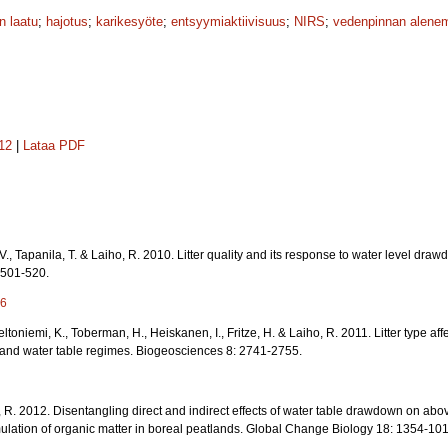
n laatu
;
hajotus
;
karikesyöte
;
entsyymiaktiivisuus
;
NIRS
;
vedenpinnan alene
112
|
Lataa PDF
en, V., Tapanila, T. & Laiho, R. 2010. Litter quality and its response to water level dr
 501-520.
-6
ltoniemi, K., Toberman, H., Heiskanen, I., Fritze, H. & Laiho, R. 2011. Litter type af
t and water table regimes. Biogeosciences 8: 2741-2755.
iho, R. 2012. Disentangling direct and indirect effects of water table drawdown on ab
ation of organic matter in boreal peatlands. Global Change Biology 18: 1354-101