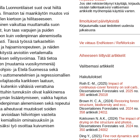
Jos olet rekisteröitynyt käyttäjä, kirjaud
a Luonnontilaiset suot ovat hiiltä
sisään tallentaaksesi valitsemasi
artikkelit myöhempää käyttöä varten.
a. Ilmaston tai maankäytön muutos voi
en kiertoon ja hiilitaseeseen.
Ilmoitukset päivityksistä
minen vaikuttaa muuttamalla suon
Kirjautumalla saat tiedotteet uudesta
t, kun taas varpujen ja puiden
julkaisusta
rtoon kuin vedenpinnan alenemisella
sti. Tässä työssä tarkasteltiin
Vie viittaus EndNoteen / RefWorksiin
 ja hajoamisnopeuteen, ja näiden
ystä arvioitiin vertailemalla
Aiheeseen liittyvät artikkelit
ksen selitysvoimaa. Tätä tietoa
oisen (muutamia vuosikymmeniä)
Valitsemasi artikkelit
a Pohjois- ja Etelä-Suomessa sekä
en uuttomenetelmien ja regressiomallien
Hakutulokset
ilajitasolla karikkeen laatuun,
Roth E.-M., (2025)
Impact of
kuitenkin vähäisiä verrattuina
continuous-cover forestry on soil carb..
Dissertationes Forestales vol.
2025
no.
uihin tunnuksiin olivat kaikkinensa
380
artikkeli
25018
rtymän lisääntymiseen, vaikka hajotus
Brown H. C. A., (2024)
Restoring forest
 vedenpinnan alenemiseen sekä nopeutui
structure, biodiversity and eco..
Dissertationes Forestales vol.
2024
no.
sta aiheutuvat muutokset soiden
358
artikkeli
24011
arvioidaan hiilivirtojen vasteita
Kokkonen N. A.K., (2024)
The impact of
kemiallisiin ominaisuuksiin ja
drying on the structure and photos..
isäksi työ osoittaa kuivumisen
Dissertationes Forestales vol.
2024
no.
350
artikkeli
24002
Ding Y., (2021)
Fine root dynamics and
below- and above-ground c..