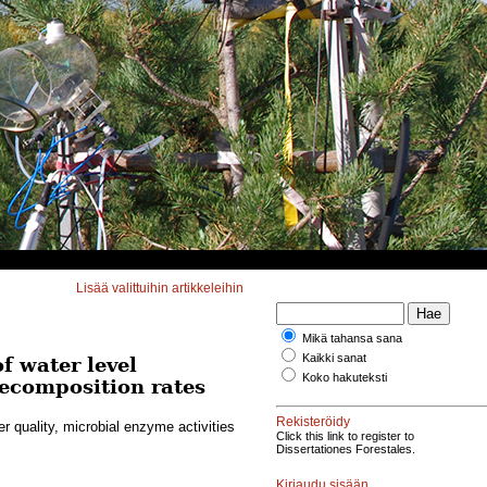
Lisää valittuihin artikkeleihin
Mikä tahansa sana
Kaikki sanat
f water level
Koko hakuteksti
decomposition rates
Rekisteröidy
r quality, microbial enzyme activities
Click this link to register to
Dissertationes Forestales.
Kirjaudu sisään