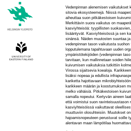
Vedenpinnan alenemisen vaikutukset kar
sitovia ekosysteemejä. Niissä maaper
aiheuttaa suon pitkäkestoisen kuivumise
Merkittävin suora vaikutus on maaper
kasviyhteisöä: tyypillisten suokasvie
lisääntyvät. Kasviyhteisössä ja sen ka
sinänsä. Näiden muutosten suuntaa ja m
vedenpinnan tason vaikutusta suohon t
lopputulemana tapahtuvaan uuden orgaa
ympäristötekijöiden (vedenpinnan taso
tarvitaan, kun mallinnetaan soiden hi
kuivumisen vaikutuksia tutkittiin kolme
Virossa sijaitsevia koealoja. Karikkeen
lisäksi nopeaa ja edullista infrapunas
kariketta hajottavaan mikrobiyhteisöö
karikkeen määrän ja koostumuksen muut
melko vähäisiä. Pitkäkestoisen kuivum
samalla nopeutui. Kertyvän aineen laa
että voimistui suon ravinteisuustason
kasviyhteisöissä vaikuttavat oleellisesti
muuttuviin olosuhteisiin. Muutokset on 
hajoamisnopeuteen perustuvat soille ty
alentavan maan lämpötilaa huomattavas