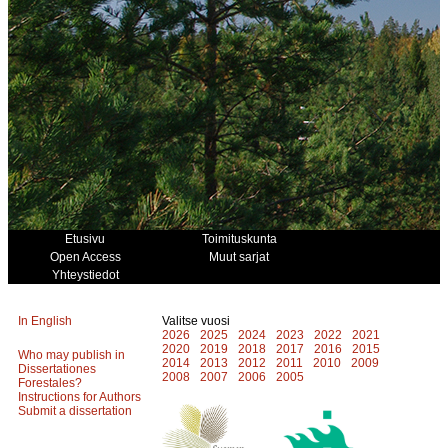
Etusivu
Toimituskunta
Open Access
Muut sarjat
Yhteystiedot
In English
Valitse vuosi
2026
2025
2024
2023
2022
2021
2020
2019
2018
2017
2016
2015
Who may publish in
2014
2013
2012
2011
2010
2009
Dissertationes
2008
2007
2006
2005
Forestales?
Instructions for Authors
Submit a dissertation