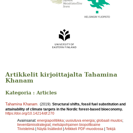
Artikkelit kirjoittajalta Tahamina
Khanam
Kategoria : Articles
Tahamina Khanam
.
(2019).
Structural shifts, fossil fuel substitution and
attainability of climate targets in the Nordic forest-based bioeconomy.
https://doi.org/10.14214/df.270
Avainsanat:
energiapolitiikka
;
uusiutuva energia
;
globaali muutos
;
lieventämisstrategiat
;
metsäpohjainen biopolttoaine
Tiivistelmä
|
Näytä lisätiedot
|
Artikkeli PDF-muodossa
|
Tekijä