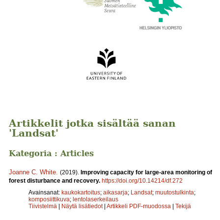
Artikkelit jotka sisältää sanan
'Landsat'
Kategoria : Articles
Joanne C. White
.
(2019).
Improving capacity for large-area monitoring of
forest disturbance and recovery.
https://doi.org/10.14214/df.272
Avainsanat:
kaukokartoitus
;
aikasarja
;
Landsat
;
muutostulkinta
;
komposiittikuva
;
lentolaserkeilaus
Tiivistelmä
|
Näytä lisätiedot
|
Artikkeli PDF-muodossa
|
Tekijä