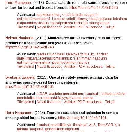
Eero Muinonen
.
(2018).
Optical data-driven multi-source forest inventory
setups for boreal and tropical forests.
https://doi.org/10.14214/df.256
Avainsanat:
kaukokartoitus
;
k:n lähimmän naapurin
estimointimenetelmä
;
Landsat-satelliittikuva
;
metsähakkeen tekninen
korjuumahdollisuus
;
metsäpeitteen kartoitus
;
variogrammi
Tiivistelmä
|
Näytä lisätiedot
|
Artikkeli PDF-muodossa
|
Tekijä
Helena Haakana
.
(2017).
Multi-source forest inventory data for forest
production and utilization analyses at different levels.
https://doi.org/10.14214/df.243
Avainsanat:
metsäsuunnittelu
;
kaukokartoitus
;
k
;
Landsat
satelliittikuva
;
skenaariomallinnus
;
n lähimmän naapurin
estimointimenetelmä
;
puuntuotannon rajoitus
Tiivistelmä
|
Näytä lisätiedot
|
Artikkeli PDF-muodossa
|
Tekijä
Svetlana Saarela
.
(2015).
Use of remotely sensed auxiliary data for
improving sample-based forest inventories.
https://doi.org/10.14214/df.201
Avainsanat:
LiDAR
;
asetelmaperusteinen
;
Landsat
;
malliperusteinen
;
moniuloitteinen todennäköisyysjakauma
;
otanta
Tiivistelmä
|
Näytä lisätiedot
|
Artikkeli PDF-muodossa
|
Tekijä
Reija Haapanen
.
(2014).
Feature extraction and selection in remote
sensing-aided forest inventory.
https://doi.org/10.14214/df.181
Avainsanat:
Landsat satelliittikuva
;
ilmakuva
;
ALS
;
TerraSAR-X
;
k
lähintä naapuria
;
geneettinen algoritmi