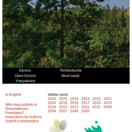
Etusivu
Toimituskunta
Open Access
Muut sarjat
Yhteystiedot
In English
Valitse vuosi
2026
2025
2024
2023
2022
2021
2020
2019
2018
2017
2016
2015
Who may publish in
2014
2013
2012
2011
2010
2009
Dissertationes
2008
2007
2006
2005
Forestales?
Instructions for Authors
Submit a dissertation