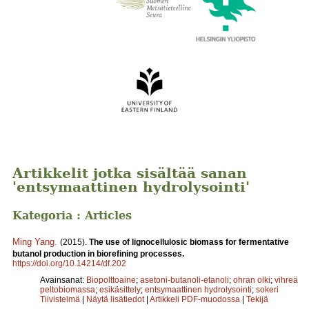
Artikkelit jotka sisältää sanan
'entsymaattinen hydrolysointi'
Kategoria : Articles
Ming Yang
.
(2015).
The use of lignocellulosic biomass for fermentative
butanol production in biorefining processes.
https://doi.org/10.14214/df.202
Avainsanat:
Biopolttoaine
;
asetoni-butanoli-etanoli
;
ohran olki
;
vihreä
peltobiomassa
;
esikäsittely
;
entsymaattinen hydrolysointi
;
sokeri
Tiivistelmä
|
Näytä lisätiedot
|
Artikkeli PDF-muodossa
|
Tekijä