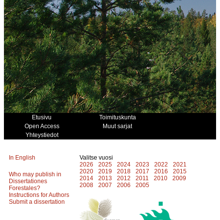
Etusivu
Toimituskunta
Open Access
Muut sarjat
Yhteystiedot
In English
Valitse vuosi
2026
2025
2024
2023
2022
2021
2020
2019
2018
2017
2016
2015
Who may publish in
2014
2013
2012
2011
2010
2009
Dissertationes
2008
2007
2006
2005
Forestales?
Instructions for Authors
Submit a dissertation