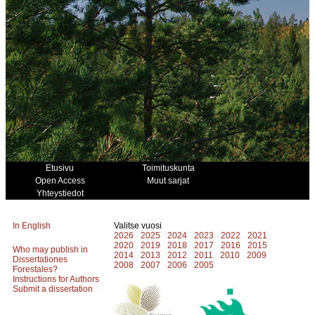
Etusivu
Toimituskunta
Open Access
Muut sarjat
Yhteystiedot
In English
Valitse vuosi
2026
2025
2024
2023
2022
2021
2020
2019
2018
2017
2016
2015
Who may publish in
2014
2013
2012
2011
2010
2009
Dissertationes
2008
2007
2006
2005
Forestales?
Instructions for Authors
Submit a dissertation