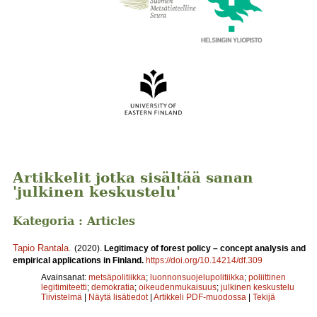
Artikkelit jotka sisältää sanan
'julkinen keskustelu'
Kategoria : Articles
Tapio Rantala
.
(2020).
Legitimacy of forest policy – concept analysis and
empirical applications in Finland.
https://doi.org/10.14214/df.309
Avainsanat:
metsäpolitiikka
;
luonnonsuojelupolitiikka
;
poliittinen
legitimiteetti
;
demokratia
;
oikeudenmukaisuus
;
julkinen keskustelu
Tiivistelmä
|
Näytä lisätiedot
|
Artikkeli PDF-muodossa
|
Tekijä