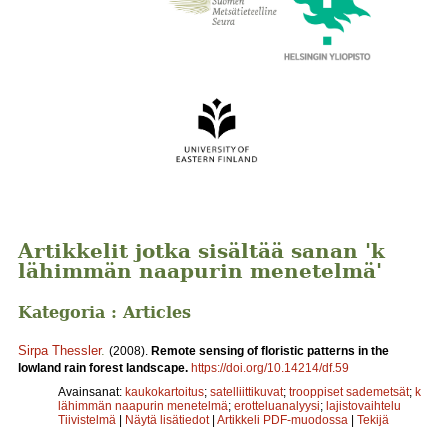
Artikkelit jotka sisältää sanan 'k
lähimmän naapurin menetelmä'
Kategoria : Articles
Sirpa Thessler
.
(2008).
Remote sensing of floristic patterns in the
lowland rain forest landscape.
https://doi.org/10.14214/df.59
Avainsanat:
kaukokartoitus
;
satelliittikuvat
;
trooppiset sademetsät
;
k
lähimmän naapurin menetelmä
;
erotteluanalyysi
;
lajistovaihtelu
Tiivistelmä
|
Näytä lisätiedot
|
Artikkeli PDF-muodossa
|
Tekijä