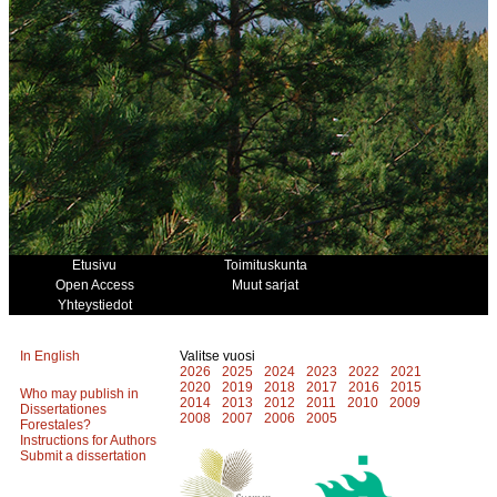
Etusivu
Toimituskunta
Open Access
Muut sarjat
Yhteystiedot
In English
Valitse vuosi
2026
2025
2024
2023
2022
2021
2020
2019
2018
2017
2016
2015
Who may publish in
2014
2013
2012
2011
2010
2009
Dissertationes
2008
2007
2006
2005
Forestales?
Instructions for Authors
Submit a dissertation