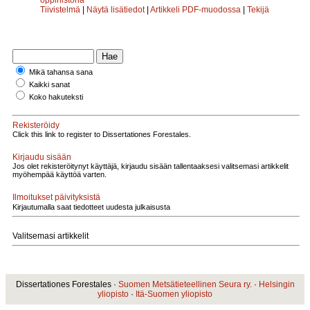
Tiivistelmä
|
Näytä lisätiedot
|
Artikkeli PDF-muodossa
|
Tekijä
Mikä tahansa sana
Kaikki sanat
Koko hakuteksti
Rekisteröidy
Click this link to register to Dissertationes Forestales.
Kirjaudu sisään
Jos olet rekisteröitynyt käyttäjä, kirjaudu sisään tallentaaksesi valitsemasi artikkelit
myöhempää käyttöä varten.
Ilmoitukset päivityksistä
Kirjautumalla saat tiedotteet uudesta julkaisusta
Valitsemasi artikkelit
Dissertationes Forestales ·
Suomen Metsätieteellinen Seura ry.
·
Helsingin
yliopisto
·
Itä-Suomen yliopisto