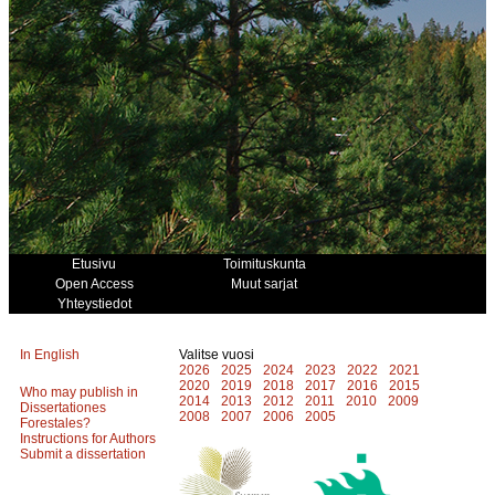
Etusivu
Toimituskunta
Open Access
Muut sarjat
Yhteystiedot
In English
Valitse vuosi
2026
2025
2024
2023
2022
2021
2020
2019
2018
2017
2016
2015
Who may publish in
2014
2013
2012
2011
2010
2009
Dissertationes
2008
2007
2006
2005
Forestales?
Instructions for Authors
Submit a dissertation