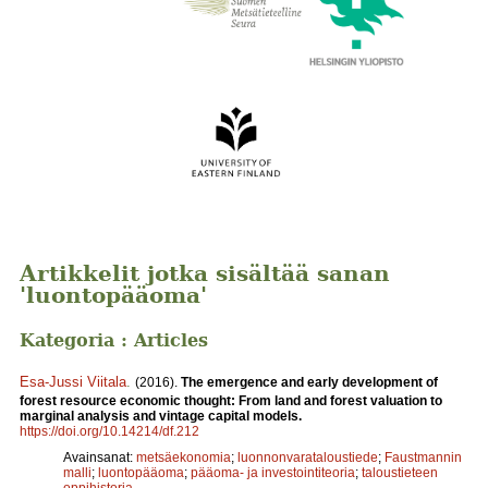
Artikkelit jotka sisältää sanan
'luontopääoma'
Kategoria : Articles
Esa-Jussi Viitala
.
(2016).
The emergence and early development of
forest resource economic thought: From land and forest valuation to
marginal analysis and vintage capital models.
https://doi.org/10.14214/df.212
Avainsanat:
metsäekonomia
;
luonnonvarataloustiede
;
Faustmannin
malli
;
luontopääoma
;
pääoma- ja investointiteoria
;
taloustieteen
oppihistoria