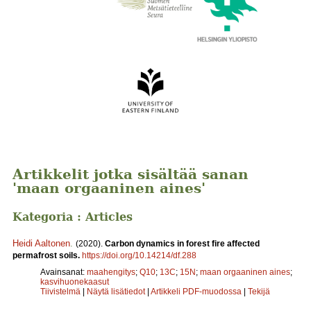
Artikkelit jotka sisältää sanan
'maan orgaaninen aines'
Kategoria : Articles
Heidi Aaltonen
.
(2020).
Carbon dynamics in forest fire affected
permafrost soils.
https://doi.org/10.14214/df.288
Avainsanat:
maahengitys
;
Q10
;
13C
;
15N
;
maan orgaaninen aines
;
kasvihuonekaasut
Tiivistelmä
|
Näytä lisätiedot
|
Artikkeli PDF-muodossa
|
Tekijä