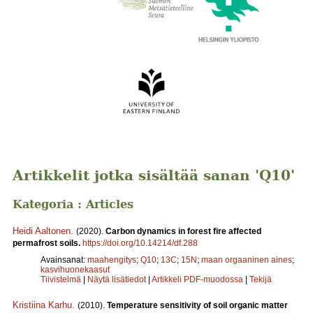
Artikkelit jotka sisältää sanan 'Q10'
Kategoria : Articles
Heidi Aaltonen
.
(2020).
Carbon dynamics in forest fire affected
permafrost soils.
https://doi.org/10.14214/df.288
Avainsanat:
maahengitys
;
Q10
;
13C
;
15N
;
maan orgaaninen aines
;
kasvihuonekaasut
Tiivistelmä
|
Näytä lisätiedot
|
Artikkeli PDF-muodossa
|
Tekijä
Kristiina Karhu
.
(2010).
Temperature sensitivity of soil organic matter