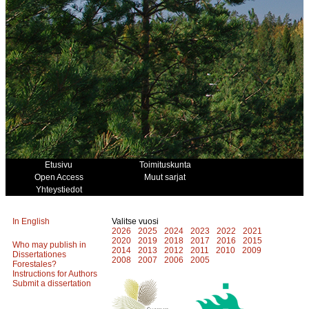
Etusivu
Toimituskunta
Open Access
Muut sarjat
Yhteystiedot
In English
Valitse vuosi
2026
2025
2024
2023
2022
2021
2020
2019
2018
2017
2016
2015
Who may publish in
2014
2013
2012
2011
2010
2009
Dissertationes
2008
2007
2006
2005
Forestales?
Instructions for Authors
Submit a dissertation