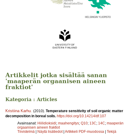
Artikkelit jotka sisältää sanan
'maaperän orgaanisen aineen
fraktiot'
Kategoria : Articles
Kristiina Karhu
.
(2010).
Temperature sensitivity of soil organic matter
decomposition in boreal soils.
https://doi.org/10.14214/df.107
Avainsanat:
Hiilidioksidi
;
maahengitys
;
Q10
;
13C
;
14C
;
maaperän
orgaanisen aineen fraktiot
Tiivistelmä
|
Näytä lisätiedot
|
Artikkeli PDF-muodossa
|
Tekijä