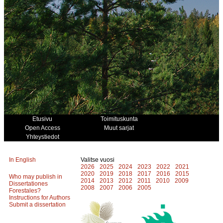
Etusivu
Toimituskunta
Open Access
Muut sarjat
Yhteystiedot
In English
Valitse vuosi
2026
2025
2024
2023
2022
2021
2020
2019
2018
2017
2016
2015
Who may publish in
2014
2013
2012
2011
2010
2009
Dissertationes
2008
2007
2006
2005
Forestales?
Instructions for Authors
Submit a dissertation