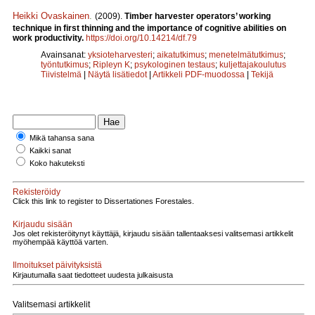
Heikki Ovaskainen
.
(2009).
Timber harvester operators’ working
technique in first thinning and the importance of cognitive abilities on
work productivity.
https://doi.org/10.14214/df.79
Avainsanat:
yksioteharvesteri
;
aikatutkimus
;
menetelmätutkimus
;
työntutkimus
;
Ripleyn K
;
psykologinen testaus
;
kuljettajakoulutus
Tiivistelmä
|
Näytä lisätiedot
|
Artikkeli PDF-muodossa
|
Tekijä
Mikä tahansa sana
Kaikki sanat
Koko hakuteksti
Rekisteröidy
Click this link to register to Dissertationes Forestales.
Kirjaudu sisään
Jos olet rekisteröitynyt käyttäjä, kirjaudu sisään tallentaaksesi valitsemasi artikkelit
myöhempää käyttöä varten.
Ilmoitukset päivityksistä
Kirjautumalla saat tiedotteet uudesta julkaisusta
Valitsemasi artikkelit