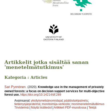
Artikkelit jotka sisältää sanan
'menetelmätutkimus'
Kategoria : Articles
Sari Pynnönen
.
(2020).
Knowledge use in the management of privately
owned forests: a focus on decision support services for multi-objective
forest use.
https://doi.org/10.14214/df.289
Avainsanat:
yksityismetsänomistajat
;
päätöstukipalvelu
;
tietämysjärjestelmä
;
monitoimija-verkosto
;
monimenetelmätutkimus
Tiivistelmä
|
Näytä lisätiedot
|
Artikkeli PDF-muodossa
|
Tekijä