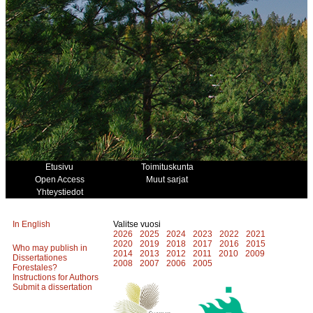
Etusivu
Toimituskunta
Open Access
Muut sarjat
Yhteystiedot
In English
Valitse vuosi
2026
2025
2024
2023
2022
2021
2020
2019
2018
2017
2016
2015
Who may publish in
2014
2013
2012
2011
2010
2009
Dissertationes
2008
2007
2006
2005
Forestales?
Instructions for Authors
Submit a dissertation