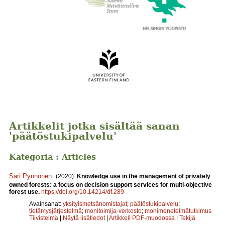
Artikkelit jotka sisältää sanan
'päätöstukipalvelu'
Kategoria : Articles
Sari Pynnönen
.
(2020).
Knowledge use in the management of privately
owned forests: a focus on decision support services for multi-objective
forest use.
https://doi.org/10.14214/df.289
Avainsanat:
yksityismetsänomistajat
;
päätöstukipalvelu
;
tietämysjärjestelmä
;
monitoimija-verkosto
;
monimenetelmätutkimus
Tiivistelmä
|
Näytä lisätiedot
|
Artikkeli PDF-muodossa
|
Tekijä