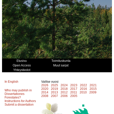
Etusivu
Toimituskunta
Open Access
Muut sarjat
Yhteystiedot
In English
Valitse vuosi
2026
2025
2024
2023
2022
2021
2020
2019
2018
2017
2016
2015
Who may publish in
2014
2013
2012
2011
2010
2009
Dissertationes
2008
2007
2006
2005
Forestales?
Instructions for Authors
Submit a dissertation