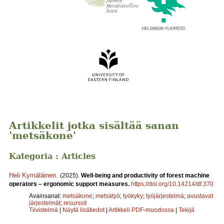
Artikkelit jotka sisältää sanan
'metsäkone'
Kategoria : Articles
Heli Kymäläinen
.
(2025).
Well-being and productivity of forest machine
operators – ergonomic support measures.
https://doi.org/10.14214/df.370
Avainsanat:
metsäkone
;
metsätyö
;
työkyky
;
työjärjestelmä
;
avustavat
järjestelmät
;
resurssit
Tiivistelmä
|
Näytä lisätiedot
|
Artikkeli PDF-muodossa
|
Tekijä