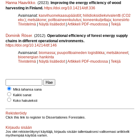
Hanna Haavikko
.
(2023).
Improving the energy efficiency of wood
harvesting in Finland.
https://doi.org/10.14214/df.336
Avainsanat:
kasvihuonekaasupäästöt
;
hiilidioksidiekvivalentti (CO2
ekv.)
;
metsäkone
;
polttoaineenkulutus
;
koneenkuljettaja
;
konesiirto
Tiivistelmä
|
Näytä lisätiedot
|
Artikkeli PDF-muodossa
|
Tekijä
Dominik Röser
.
(2012).
Operational efficiency of forest energy supply
chains in different operational environments.
https://doi.org/10.14214/df.146
Avainsanat:
biomassa
;
puupolttoaineden logistiikka
;
metsäkoneet
;
bioenergian hankinta
Tiivistelmä
|
Näytä lisätiedot
|
Artikkeli PDF-muodossa
|
Tekijä
Mikä tahansa sana
Kaikki sanat
Koko hakuteksti
Rekisteröidy
Click this link to register to Dissertationes Forestales.
Kirjaudu sisään
Jos olet rekisteröitynyt käyttäjä, kirjaudu sisään tallentaaksesi valitsemasi artikkelit
myöhempää käyttöä varten.