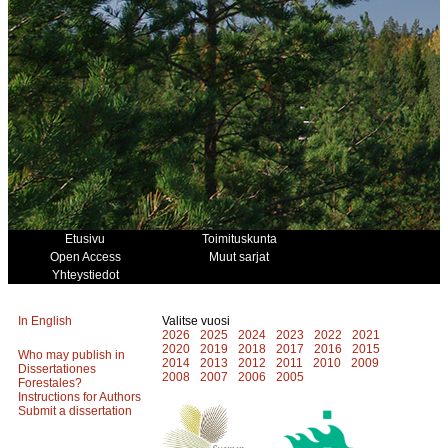
Etusivu
Toimituskunta
Open Access
Muut sarjat
Yhteystiedot
In English
Valitse vuosi
2026
2025
2024
2023
2022
2021
2020
2019
2018
2017
2016
2015
Who may publish in
2014
2013
2012
2011
2010
2009
Dissertationes
2008
2007
2006
2005
Forestales?
Instructions for Authors
Submit a dissertation