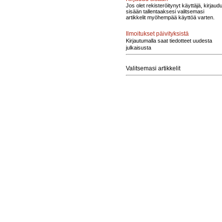
Jos olet rekisteröitynyt käyttäjä, kirjaud
sisään tallentaaksesi valitsemasi
artikkelit myöhempää käyttöä varten.
Ilmoitukset päivityksistä
Kirjautumalla saat tiedotteet uudesta
julkaisusta
Valitsemasi artikkelit