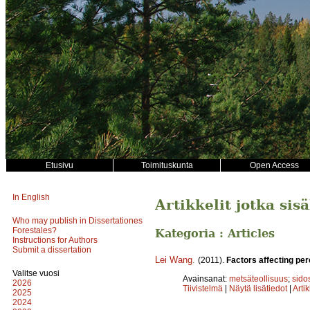
Etusivu
Toimituskunta
Open Access
In English
Artikkelit jotka sis
Who may publish in Dissertationes
Forestales?
Kategoria : Articles
Instructions for Authors
Submit a dissertation
Lei Wang
.
(2011).
Factors affecting per
Valitse vuosi
Avainsanat:
metsäteollisuus
;
sido
2026
Tiivistelmä
|
Näytä lisätiedot
|
Arti
2025
2024