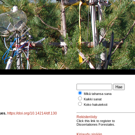
Mikä tahansa sana
Kaikki sanat
Koko hakuteksti
lues.
https://doi.org/10.14214/df.130
Rekisteröidy
Click this link to register to
Dissertationes Forestales.
Kirjaudu sisään