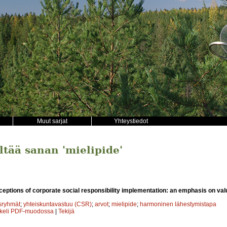
Muut sarjat
Yhteystiedot
ältää sanan 'mielipide'
ceptions of corporate social responsibility implementation: an emphasis on va
sryhmät
;
yhteiskuntavastuu (CSR)
;
arvot
;
mielipide
;
harmoninen lähestymistapa
kkeli PDF-muodossa
|
Tekijä