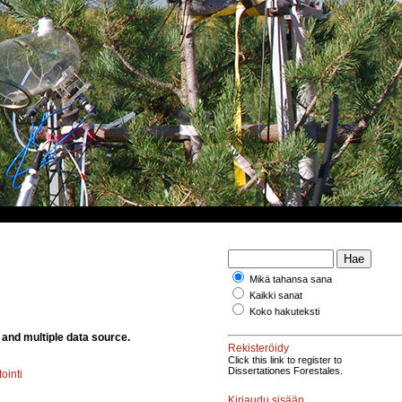
Mikä tahansa sana
Kaikki sanat
Koko hakuteksti
and multiple data source.
Rekisteröidy
Click this link to register to
Dissertationes Forestales.
ointi
Kirjaudu sisään