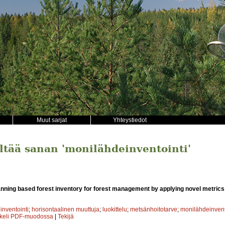
Muut sarjat
Yhteystiedot
ältää sanan 'monilähdeinventointi'
nning based forest inventory for forest management by applying novel metrics 
inventointi
;
horisontaalinen muuttuja
;
luokittelu
;
metsänhoitotarve
;
monilähdeinvent
kkeli PDF-muodossa
|
Tekijä