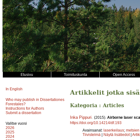
Etusivu
Toimituskunta
Open Access
In English
Artikkelit jotka sis
Who may publish in Dissertationes
Forestales?
Kategoria : Articles
Instructions for Authors
Submit a dissertation
Inka Pippuri
.
(2015).
Airborne laser sca
https://doi.org/10.14214/df.193
Valitse vuosi
2026
Avainsanat:
laserkeilaus
;
metsien 
2025
Tiivistelmä
|
Näytä lisätiedot
|
Arti
2024