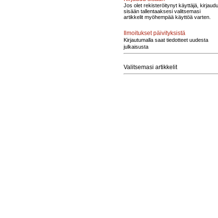
Jos olet rekisteröitynyt käyttäjä, kirjaud
sisään tallentaaksesi valitsemasi
artikkelit myöhempää käyttöä varten.
Ilmoitukset päivityksistä
Kirjautumalla saat tiedotteet uudesta
julkaisusta
Valitsemasi artikkelit