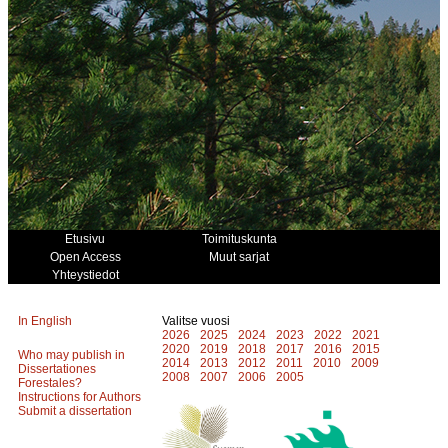
Etusivu
Toimituskunta
Open Access
Muut sarjat
Yhteystiedot
In English
Valitse vuosi
2026
2025
2024
2023
2022
2021
2020
2019
2018
2017
2016
2015
Who may publish in
2014
2013
2012
2011
2010
2009
Dissertationes
2008
2007
2006
2005
Forestales?
Instructions for Authors
Submit a dissertation