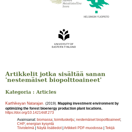
Artikkelit jotka sisältää sanan
'nestemäiset biopolttoaineet'
Kategoria : Articles
Karthikeyan Natarajan
.
(2019).
Mapping investment environment by
optimizing the forest bioenergy production plant locations.
https://doi.org/10.14214/df.273
Avainsanat:
biomassa
;
toimitusketju
;
nestemäiset biopolttoaineet
;
CHP
;
energian kysyntä
Tiivistelmä
|
Näytä lisätiedot
|
Artikkeli PDF-muodossa
|
Tekijä