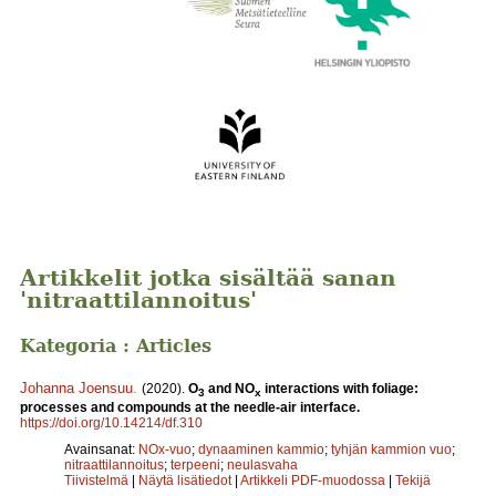
Artikkelit jotka sisältää sanan
'nitraattilannoitus'
Kategoria : Articles
Johanna Joensuu
.
(2020).
O
and NO
interactions with foliage:
3
x
processes and compounds at the needle-air interface.
https://doi.org/10.14214/df.310
Avainsanat:
NOx-vuo
;
dynaaminen kammio
;
tyhjän kammion vuo
;
nitraattilannoitus
;
terpeeni
;
neulasvaha
Tiivistelmä
|
Näytä lisätiedot
|
Artikkeli PDF-muodossa
|
Tekijä