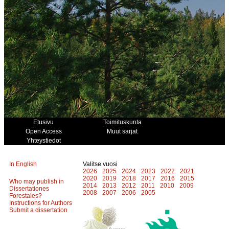
Etusivu
Toimituskunta
Open Access
Muut sarjat
Yhteystiedot
In English
Valitse vuosi
2026
2025
2024
2023
2022
2021
2020
2019
2018
2017
2016
2015
Who may publish in
2014
2013
2012
2011
2010
2009
Dissertationes
2008
2007
2006
2005
Forestales?
Instructions for Authors
Submit a dissertation