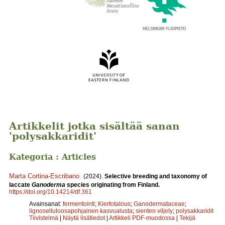
Artikkelit jotka sisältää sanan
'polysakkaridit'
Kategoria : Articles
Marta Cortina-Escribano
.
(2024).
Selective breeding and taxonomy of
laccate
Ganoderma
species originating from Finland.
https://doi.org/10.14214/df.361
Avainsanat:
fermentointi
;
Kiertotalous
;
Ganodermataceae
;
lignoselluloosapohjainen kasvualusta
;
sienten viljely
;
polysakkaridit
Tiivistelmä
|
Näytä lisätiedot
|
Artikkeli PDF-muodossa
|
Tekijä