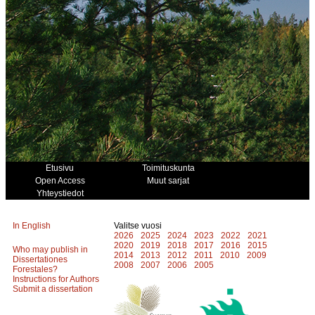
Etusivu
Toimituskunta
Open Access
Muut sarjat
Yhteystiedot
In English
Valitse vuosi
2026
2025
2024
2023
2022
2021
2020
2019
2018
2017
2016
2015
Who may publish in
2014
2013
2012
2011
2010
2009
Dissertationes
2008
2007
2006
2005
Forestales?
Instructions for Authors
Submit a dissertation