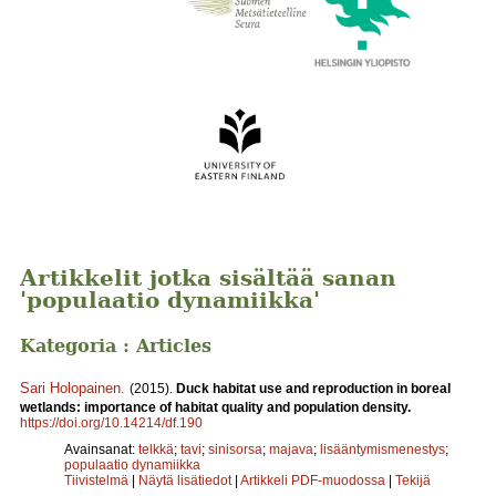
Artikkelit jotka sisältää sanan
'populaatio dynamiikka'
Kategoria : Articles
Sari Holopainen
.
(2015).
Duck habitat use and reproduction in boreal
wetlands: importance of habitat quality and population density.
https://doi.org/10.14214/df.190
Avainsanat:
telkkä
;
tavi
;
sinisorsa
;
majava
;
lisääntymismenestys
;
populaatio dynamiikka
Tiivistelmä
|
Näytä lisätiedot
|
Artikkeli PDF-muodossa
|
Tekijä