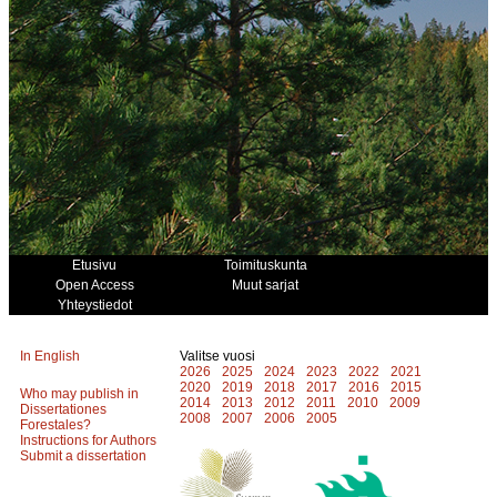
Etusivu
Toimituskunta
Open Access
Muut sarjat
Yhteystiedot
In English
Valitse vuosi
2026
2025
2024
2023
2022
2021
2020
2019
2018
2017
2016
2015
Who may publish in
2014
2013
2012
2011
2010
2009
Dissertationes
2008
2007
2006
2005
Forestales?
Instructions for Authors
Submit a dissertation