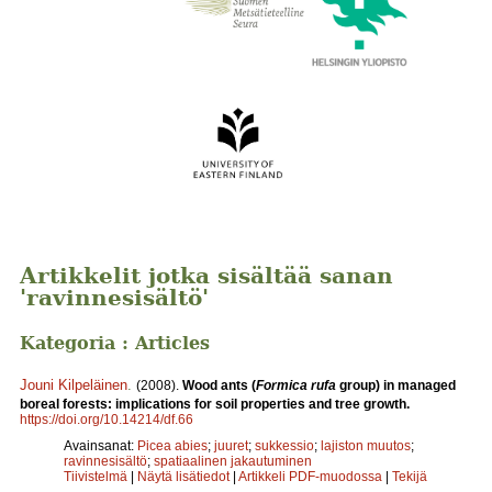
Artikkelit jotka sisältää sanan
'ravinnesisältö'
Kategoria : Articles
Jouni Kilpeläinen
.
(2008).
Wood ants (
Formica rufa
group) in managed
boreal forests: implications for soil properties and tree growth.
https://doi.org/10.14214/df.66
Avainsanat:
Picea abies
;
juuret
;
sukkessio
;
lajiston muutos
;
ravinnesisältö
;
spatiaalinen jakautuminen
Tiivistelmä
|
Näytä lisätiedot
|
Artikkeli PDF-muodossa
|
Tekijä