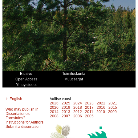
Etusivu
Toimituskunta
Open Access
Muut sarjat
Yhteystiedot
In English
Valitse vuosi
2026
2025
2024
2023
2022
2021
2020
2019
2018
2017
2016
2015
Who may publish in
2014
2013
2012
2011
2010
2009
Dissertationes
2008
2007
2006
2005
Forestales?
Instructions for Authors
Submit a dissertation