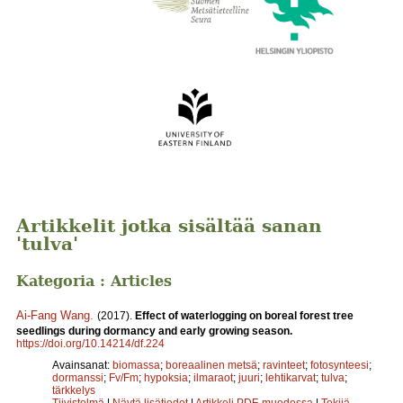
Artikkelit jotka sisältää sanan
'tulva'
Kategoria : Articles
Ai-Fang Wang
.
(2017).
Effect of waterlogging on boreal forest tree
seedlings during dormancy and early growing season.
https://doi.org/10.14214/df.224
Avainsanat:
biomassa
;
boreaalinen metsä
;
ravinteet
;
fotosynteesi
;
dormanssi
;
Fv/Fm
;
hypoksia
;
ilmaraot
;
juuri
;
lehtikarvat
;
tulva
;
tärkkelys
Tiivistelmä
|
Näytä lisätiedot
|
Artikkeli PDF-muodossa
|
Tekijä