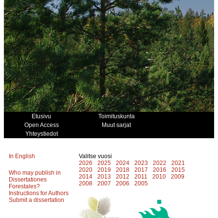
Etusivu
Toimituskunta
Open Access
Muut sarjat
Yhteystiedot
In English
Valitse vuosi
2026
2025
2024
2023
2022
2021
2020
2019
2018
2017
2016
2015
Who may publish in
2014
2013
2012
2011
2010
2009
Dissertationes
2008
2007
2006
2005
Forestales?
Instructions for Authors
Submit a dissertation