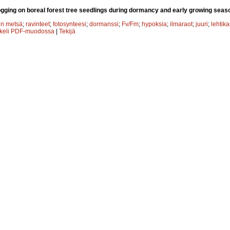
logging on boreal forest tree seedlings during dormancy and early growing seas
en metsä
;
ravinteet
;
fotosynteesi
;
dormanssi
;
Fv/Fm
;
hypoksia
;
ilmaraot
;
juuri
;
lehtika
kkeli PDF-muodossa
|
Tekijä