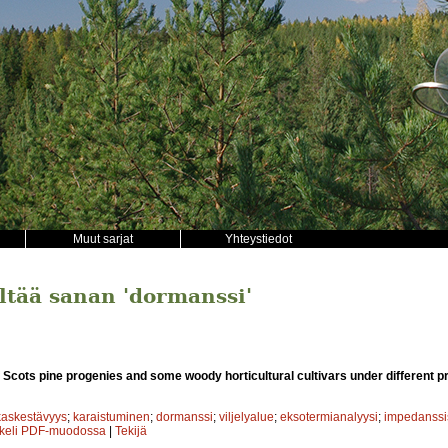
Muut sarjat
Yhteystiedot
ältää sanan 'dormanssi'
 Scots pine progenies and some woody horticultural cultivars under different p
askestävyys
;
karaistuminen
;
dormanssi
;
viljelyalue
;
eksotermianalyysi
;
impedanssi
kkeli PDF-muodossa
|
Tekijä