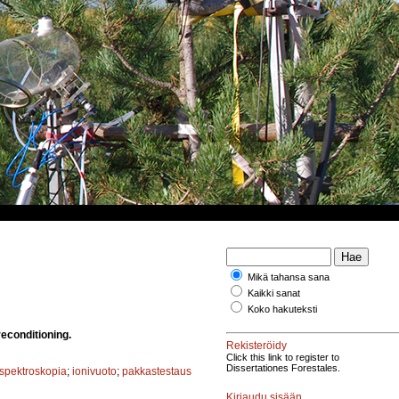
Mikä tahansa sana
Kaikki sanat
Koko hakuteksti
reconditioning.
Rekisteröidy
Click this link to register to
Dissertationes Forestales.
spektroskopia
;
ionivuoto
;
pakkastestaus
Kirjaudu sisään