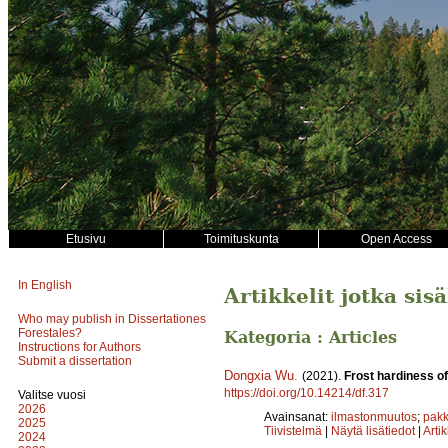
Etusivu
Toimituskunta
Open Access
In English
Artikkelit jotka sis
Who may publish in Dissertationes
Forestales?
Kategoria : Articles
Instructions for Authors
Submit a dissertation
Dongxia Wu
.
(2021).
Frost hardiness of
https://doi.org/10.14214/df.317
Valitse vuosi
2026
Avainsanat:
ilmastonmuutos
;
pakk
2025
Tiivistelmä
|
Näytä lisätiedot
|
Arti
2024