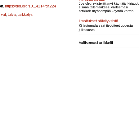
Jos olet rekisteröitynyt käyttäjä, kirjaud
on.
https://doi.org/10.14214/df.224
sisään tallentaaksesi valitsemasi
artikkelit myöhempää käyttöä varten.
rvat
;
tulva
;
tärkkelys
Ilmoitukset päivityksistä
Kirjautumalla saat tiedotteet uudesta
julkaisusta
Valitsemasi artikkelit