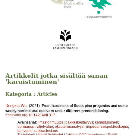
Artikkelit jotka sisältää sanan
'karaistuminen'
Kategoria : Articles
Dongxia Wu
.
(2021).
Frost hardiness of Scots pine progenies and some
woody horticultural cultivars under different preconditioning.
https://doi.org/10.14214/df.317
Avainsanat:
ilmastonmuutos
;
pakkaskestävyys
;
karaistuminen
;
dormanssi
;
viljelyalue
;
eksotermianalyysi
;
impedanssispektroskopia
;
ionivuoto
;
pakkastestaus
Tiivistelmä
|
Näytä lisätiedot
|
Artikkeli PDF-muodossa
|
Tekijä