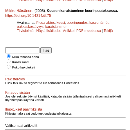
Mikko Räisänen
.
(2008).
Kuusen karaistuminen boorinpuutoksessa.
https://doi.org/10.14214/df.75
Avainsanat:
Picea abies
;
kuusi
;
boorinpuutos
;
kasvuhäiriöt
;
pakkaskestävyys
;
karaistuminen
Tiivistelmä
|
Näytä lisätiedot
|
Artikkeli PDF-muodossa
|
Tekijä
Mikä tahansa sana
Kaikki sanat
Koko hakuteksti
Rekisteröidy
Click this link to register to Dissertationes Forestales.
Kirjaudu sisään
Jos olet rekisteröitynyt käyttäjä, kirjaudu sisään tallentaaksesi valitsemasi artikkelit
myöhempää käyttöä varten.
Ilmoitukset päivityksistä
Kirjautumalla saat tiedotteet uudesta julkaisusta
Valitsemasi artikkelit