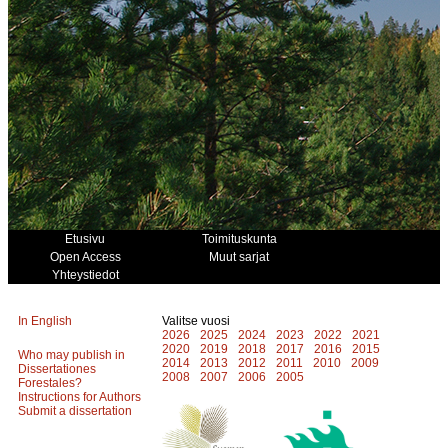
Etusivu
Toimituskunta
Open Access
Muut sarjat
Yhteystiedot
In English
Valitse vuosi
2026
2025
2024
2023
2022
2021
2020
2019
2018
2017
2016
2015
Who may publish in
2014
2013
2012
2011
2010
2009
Dissertationes
2008
2007
2006
2005
Forestales?
Instructions for Authors
Submit a dissertation