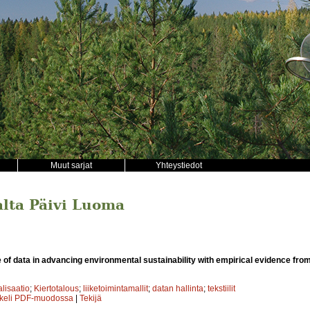
Muut sarjat
Yhteystiedot
jalta Päivi Luoma
 of data in advancing environmental sustainability with empirical evidence from
alisaatio
;
Kiertotalous
;
liiketoimintamallit
;
datan hallinta
;
tekstiilit
kkeli PDF-muodossa
|
Tekijä