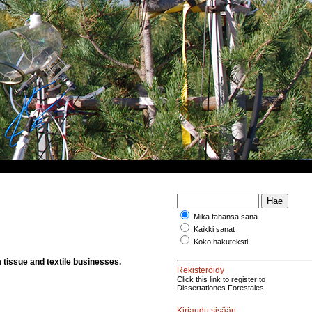
Mikä tahansa sana
Kaikki sanat
Koko hakuteksti
 tissue and textile businesses.
Rekisteröidy
Click this link to register to
Dissertationes Forestales.
Kirjaudu sisään