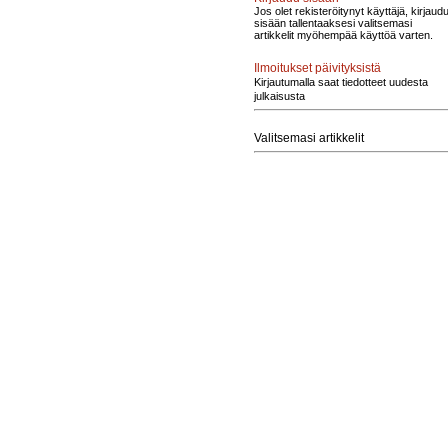
Jos olet rekisteröitynyt käyttäjä, kirjaud
sisään tallentaaksesi valitsemasi
artikkelit myöhempää käyttöä varten.
Ilmoitukset päivityksistä
Kirjautumalla saat tiedotteet uudesta
julkaisusta
Valitsemasi artikkelit