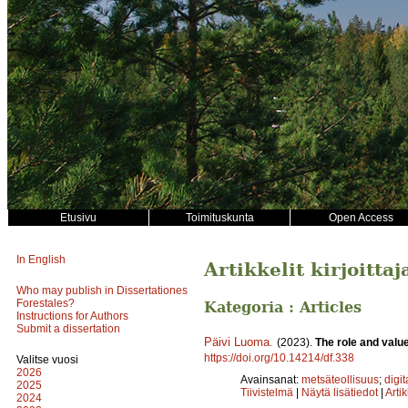
Etusivu
Toimituskunta
Open Access
In English
Artikkelit kirjoitta
Who may publish in Dissertationes
Forestales?
Kategoria : Articles
Instructions for Authors
Submit a dissertation
Päivi Luoma
.
(2023).
The role and value
https://doi.org/10.14214/df.338
Valitse vuosi
2026
Avainsanat:
metsäteollisuus
;
digit
2025
Tiivistelmä
|
Näytä lisätiedot
|
Arti
2024