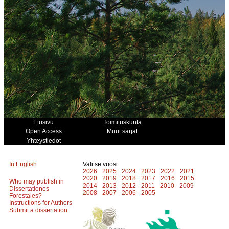
Etusivu
Toimituskunta
Open Access
Muut sarjat
Yhteystiedot
In English
Valitse vuosi
2026
2025
2024
2023
2022
2021
2020
2019
2018
2017
2016
2015
Who may publish in
2014
2013
2012
2011
2010
2009
Dissertationes
2008
2007
2006
2005
Forestales?
Instructions for Authors
Submit a dissertation