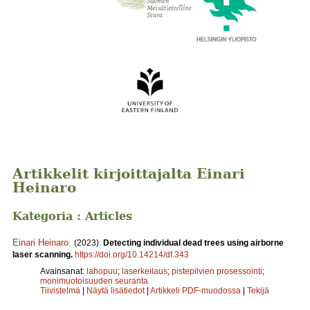
Artikkelit kirjoittajalta Einari
Heinaro
Kategoria : Articles
Einari Heinaro
.
(2023).
Detecting individual dead trees using airborne
laser scanning.
https://doi.org/10.14214/df.343
Avainsanat:
lahopuu
;
laserkeilaus
;
pistepilvien prosessointi
;
monimuotoisuuden seuranta
Tiivistelmä
|
Näytä lisätiedot
|
Artikkeli PDF-muodossa
|
Tekijä