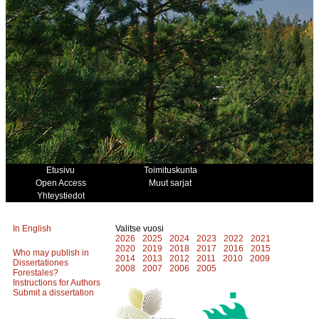
Etusivu
Toimituskunta
Open Access
Muut sarjat
Yhteystiedot
In English
Valitse vuosi
2026
2025
2024
2023
2022
2021
2020
2019
2018
2017
2016
2015
Who may publish in
2014
2013
2012
2011
2010
2009
Dissertationes
2008
2007
2006
2005
Forestales?
Instructions for Authors
Submit a dissertation