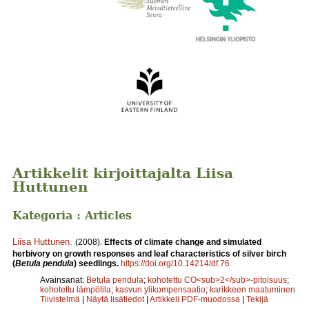
Artikkelit kirjoittajalta Liisa
Huttunen
Kategoria : Articles
Liisa Huttunen
.
(2008).
Effects of climate change and simulated
herbivory on growth responses and leaf characteristics of silver birch
(
Betula pendula
) seedlings.
https://doi.org/10.14214/df.76
Avainsanat:
Betula pendula
;
kohotettu CO<sub>2</sub>-pitoisuus
;
kohotettu lämpötila
;
kasvun ylikompensaatio
;
karikkeen maatuminen
Tiivistelmä
|
Näytä lisätiedot
|
Artikkeli PDF-muodossa
|
Tekijä