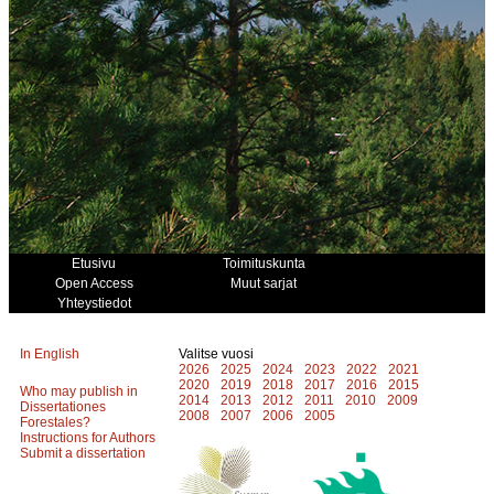
Etusivu
Toimituskunta
Open Access
Muut sarjat
Yhteystiedot
In English
Valitse vuosi
2026
2025
2024
2023
2022
2021
2020
2019
2018
2017
2016
2015
Who may publish in
2014
2013
2012
2011
2010
2009
Dissertationes
2008
2007
2006
2005
Forestales?
Instructions for Authors
Submit a dissertation