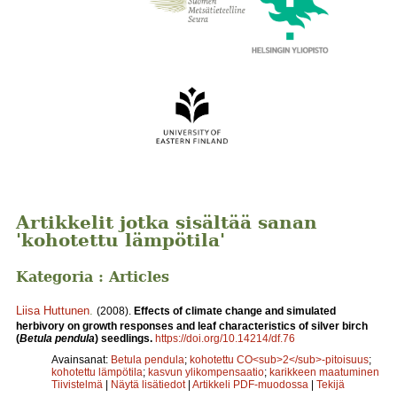
Artikkelit jotka sisältää sanan
'kohotettu lämpötila'
Kategoria : Articles
Liisa Huttunen
.
(2008).
Effects of climate change and simulated
herbivory on growth responses and leaf characteristics of silver birch
(
Betula pendula
) seedlings.
https://doi.org/10.14214/df.76
Avainsanat:
Betula pendula
;
kohotettu CO<sub>2</sub>-pitoisuus
;
kohotettu lämpötila
;
kasvun ylikompensaatio
;
karikkeen maatuminen
Tiivistelmä
|
Näytä lisätiedot
|
Artikkeli PDF-muodossa
|
Tekijä