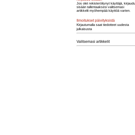
Jos olet rekisteröitynyt käyttäjä, kirjaud
sisään tallentaaksesi valitsemasi
artikkelit myöhempää käyttöä varten.
Ilmoitukset päivityksistä
Kirjautumalla saat tiedotteet uudesta
julkaisusta
Valitsemasi artikkelit