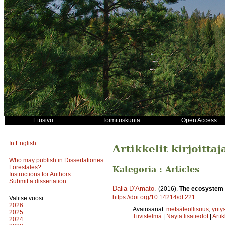
Etusivu
Toimituskunta
Open Access
In English
Artikkelit kirjoitta
Who may publish in Dissertationes
Forestales?
Kategoria : Articles
Instructions for Authors
Submit a dissertation
Dalia D’Amato
.
(2016).
The ecosystem se
https://doi.org/10.14214/df.221
Valitse vuosi
2026
Avainsanat:
metsäteollisuus
;
yrit
2025
Tiivistelmä
|
Näytä lisätiedot
|
Arti
2024