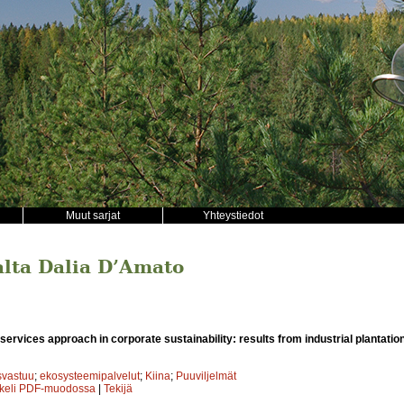
Muut sarjat
Yhteystiedot
jalta Dalia D’Amato
rvices approach in corporate sustainability: results from industrial plantation
ysvastuu
;
ekosysteemipalvelut
;
Kiina
;
Puuviljelmät
kkeli PDF-muodossa
|
Tekijä