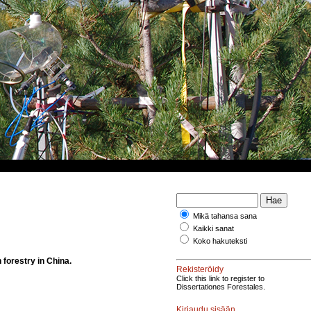
Mikä tahansa sana
Kaikki sanat
Koko hakuteksti
 forestry in China.
Rekisteröidy
Click this link to register to
Dissertationes Forestales.
Kirjaudu sisään