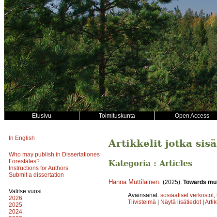
Etusivu
Toimituskunta
Open Access
In English
Artikkelit jotka si
Who may publish in Dissertationes
Forestales?
Kategoria : Articles
Instructions for Authors
Submit a dissertation
Hanna Muttilainen
.
(2025).
Towards mult
Valitse vuosi
Avainsanat:
sosiaaliset verkostot
;
2026
Tiivistelmä
|
Näytä lisätiedot
|
Arti
2025
2024