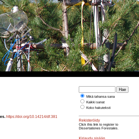
Mikä tahansa sana
Kaikki sanat
Koko hakuteksti
ves.
https://doi.org/10.14214/df.381
Rekisteröidy
Click this link to register to
Dissertationes Forestales.
Kirjaudu sisään