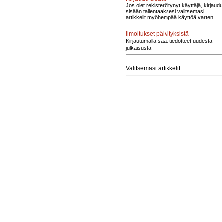
Jos olet rekisteröitynyt käyttäjä, kirjaud
sisään tallentaaksesi valitsemasi
artikkelit myöhempää käyttöä varten.
Ilmoitukset päivityksistä
Kirjautumalla saat tiedotteet uudesta
julkaisusta
Valitsemasi artikkelit