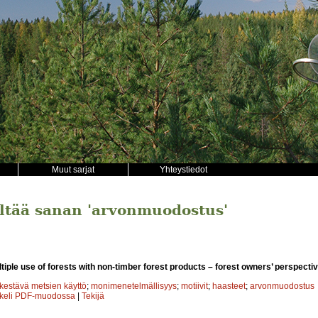
Muut sarjat
Yhteystiedot
sältää sanan 'arvonmuodostus'
iple use of forests with non-timber forest products – forest owners’ perspecti
kestävä metsien käyttö
;
monimenetelmällisyys
;
motiivit
;
haasteet
;
arvonmuodostus
kkeli PDF-muodossa
|
Tekijä