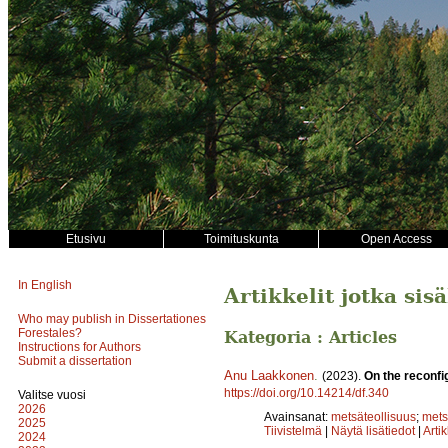
Etusivu
Toimituskunta
Open Access
In English
Artikkelit jotka sis
Who may publish in Dissertationes
Forestales?
Kategoria : Articles
Instructions for Authors
Submit a dissertation
Anu Laakkonen
.
(2023).
On the reconfi
https://doi.org/10.14214/df.340
Valitse vuosi
2026
Avainsanat:
metsäteollisuus
;
mets
2025
Tiivistelmä
|
Näytä lisätiedot
|
Arti
2024