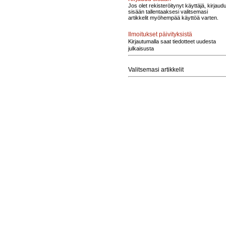
Jos olet rekisteröitynyt käyttäjä, kirjaud
sisään tallentaaksesi valitsemasi
artikkelit myöhempää käyttöä varten.
Ilmoitukset päivityksistä
Kirjautumalla saat tiedotteet uudesta
julkaisusta
Valitsemasi artikkelit