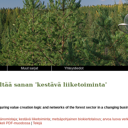
Muut sarjat
Yhteystiedot
ältää sanan 'kestävä liiketoiminta'
guring value creation logic and networks of the forest sector in a changing bus
änomistaja
;
kestävä liiketoiminta
;
metsäpohjainen biokiertotalous
;
arvoa luova ver
kkeli PDF-muodossa
|
Tekijä