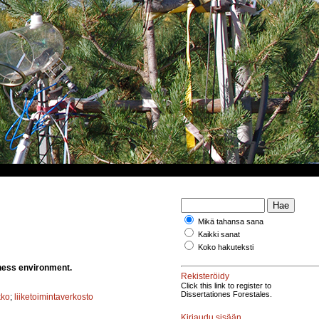
Mikä tahansa sana
Kaikki sanat
Koko hakuteksti
iness environment.
Rekisteröidy
Click this link to register to
Dissertationes Forestales.
kko
;
liiketoimintaverkosto
Kirjaudu sisään