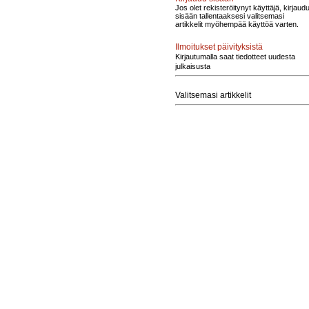
Jos olet rekisteröitynyt käyttäjä, kirjaud
sisään tallentaaksesi valitsemasi
artikkelit myöhempää käyttöä varten.
Ilmoitukset päivityksistä
Kirjautumalla saat tiedotteet uudesta
julkaisusta
Valitsemasi artikkelit