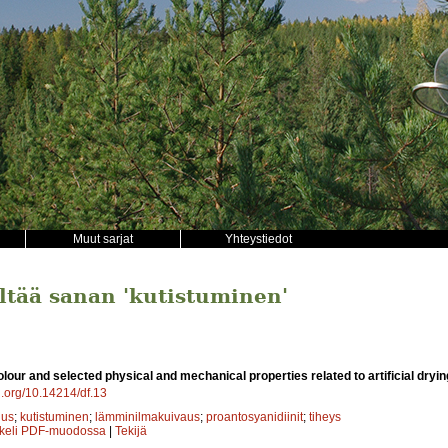
Muut sarjat
Yhteystiedot
ältää sanan 'kutistuminen'
olour and selected physical and mechanical properties related to artificial dryin
oi.org/10.14214/df.13
uus
;
kutistuminen
;
lämminilmakuivaus
;
proantosyanidiinit
;
tiheys
kkeli PDF-muodossa
|
Tekijä