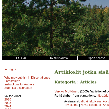
Etusivu
Toimituskunta
Open Access
In English
Artikkelit jotka sis
Who may publish in Dissertationes
Forestales?
Kategoria : Articles
Instructions for Authors
Submit a dissertation
Veikko Möttönen
.
(2005).
Variation of c
Roth) timber from plantations.
https://d
Valitse vuosi
2026
Avainsanat:
alipainekuivaus
;
kov
2025
Tiivistelmä
|
Näytä lisätiedot
|
Arti
2024