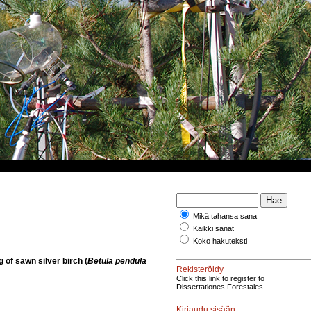
Mikä tahansa sana
Kaikki sanat
Koko hakuteksti
g of sawn silver birch (
Betula pendula
Rekisteröidy
Click this link to register to
Dissertationes Forestales.
Kirjaudu sisään