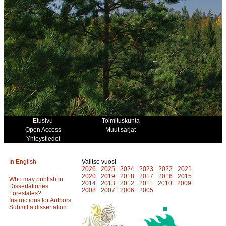
Etusivu
Toimituskunta
Open Access
Muut sarjat
Yhteystiedot
In English
Valitse vuosi
2026
2025
2024
2023
2022
2021
2020
2019
2018
2017
2016
2015
Who may publish in
2014
2013
2012
2011
2010
2009
Dissertationes
2008
2007
2006
2005
Forestales?
Instructions for Authors
Submit a dissertation