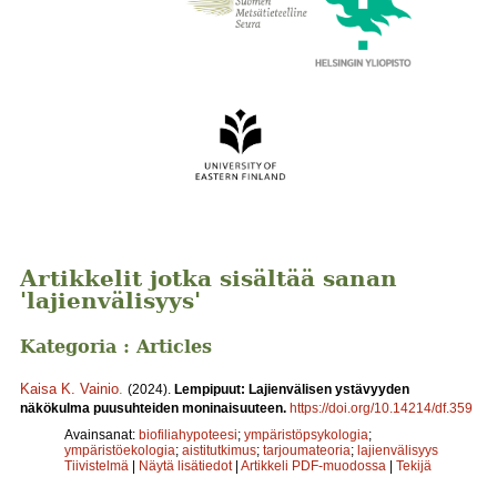
Artikkelit jotka sisältää sanan
'lajienvälisyys'
Kategoria : Articles
Kaisa K. Vainio
.
(2024).
Lempipuut: Lajienvälisen ystävyyden
näkökulma puusuhteiden moninaisuuteen.
https://doi.org/10.14214/df.359
Avainsanat:
biofiliahypoteesi
;
ympäristöpsykologia
;
ympäristöekologia
;
aistitutkimus
;
tarjoumateoria
;
lajienvälisyys
Tiivistelmä
|
Näytä lisätiedot
|
Artikkeli PDF-muodossa
|
Tekijä