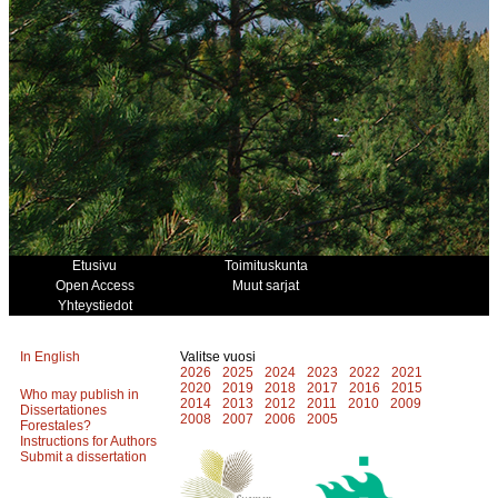
Etusivu
Toimituskunta
Open Access
Muut sarjat
Yhteystiedot
In English
Valitse vuosi
2026
2025
2024
2023
2022
2021
2020
2019
2018
2017
2016
2015
Who may publish in
2014
2013
2012
2011
2010
2009
Dissertationes
2008
2007
2006
2005
Forestales?
Instructions for Authors
Submit a dissertation