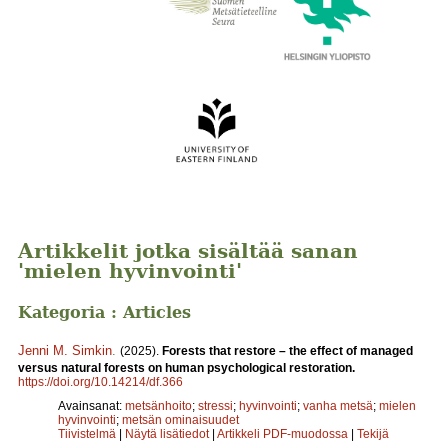
Artikkelit jotka sisältää sanan
'mielen hyvinvointi'
Kategoria : Articles
Jenni M. Simkin
.
(2025).
Forests that restore – the effect of managed
versus natural forests on human psychological restoration.
https://doi.org/10.14214/df.366
Avainsanat:
metsänhoito
;
stressi
;
hyvinvointi
;
vanha metsä
;
mielen
hyvinvointi
;
metsän ominaisuudet
Tiivistelmä
|
Näytä lisätiedot
|
Artikkeli PDF-muodossa
|
Tekijä