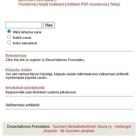
Tiivistelmä
|
Näytä lisätiedot
|
Artikkeli PDF-muodossa
|
Tekijä
Mikä tahansa sana
Kaikki sanat
Koko hakuteksti
Rekisteröidy
Click this link to register to Dissertationes Forestales.
Kirjaudu sisään
Jos olet rekisteröitynyt käyttäjä, kirjaudu sisään tallentaaksesi valitsemasi artikkelit
myöhempää käyttöä varten.
Ilmoitukset päivityksistä
Kirjautumalla saat tiedotteet uudesta julkaisusta
Valitsemasi artikkelit
Dissertationes Forestales ·
Suomen Metsätieteellinen Seura ry.
·
Helsingin
yliopisto
·
Itä-Suomen yliopisto