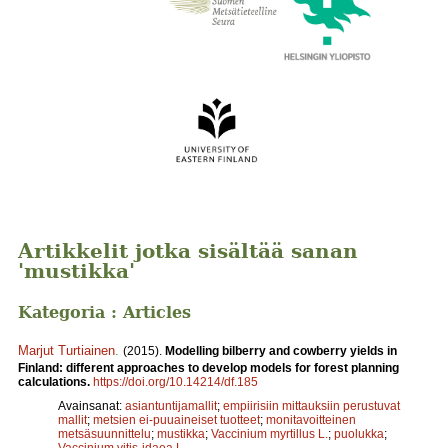
Artikkelit jotka sisältää sanan
'mustikka'
Kategoria : Articles
Marjut Turtiainen
.
(2015).
Modelling bilberry and cowberry yields in
Finland: different approaches to develop models for forest planning
calculations.
https://doi.org/10.14214/df.185
Avainsanat:
asiantuntijamallit
;
empiirisiin mittauksiin perustuvat
mallit
;
metsien ei-puuaineiset tuotteet
;
monitavoitteinen
metsäsuunnittelu
;
mustikka
;
Vaccinium myrtillus L.
;
puolukka
;
Vaccinium vitis-idaea L.