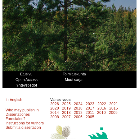
Etusivu
Toimituskunta
Open Access
Muut sarjat
Yhteystiedot
In English
Valitse vuosi
2026
2025
2024
2023
2022
2021
2020
2019
2018
2017
2016
2015
Who may publish in
2014
2013
2012
2011
2010
2009
Dissertationes
2008
2007
2006
2005
Forestales?
Instructions for Authors
Submit a dissertation