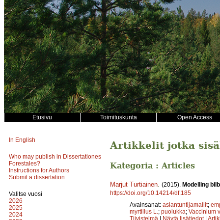
Etusivu
Toimituskunta
Open Access
In English
Artikkelit jotka sis
Who may publish in Dissertationes
Forestales?
Kategoria : Articles
Instructions for Authors
Submit a dissertation
Marjut Turtiainen
.
(2015).
Modelling bil
https://doi.org/10.14214/df.185
Valitse vuosi
2026
Avainsanat:
asiantuntijamallit
;
emp
2025
myrtillus L.
;
puolukka
;
Vaccinium vi
2024
Tiivistelmä
|
Näytä lisätiedot
|
Arti