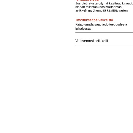
Jos olet rekisteröitynyt käyttäjä, kirjaud
sisään tallentaaksesi valitsemasi
artikkelit myöhempää käyttöä varten.
Ilmoitukset päivityksistä
Kirjautumalla saat tiedotteet uudesta
julkaisusta
Valitsemasi artikkelit