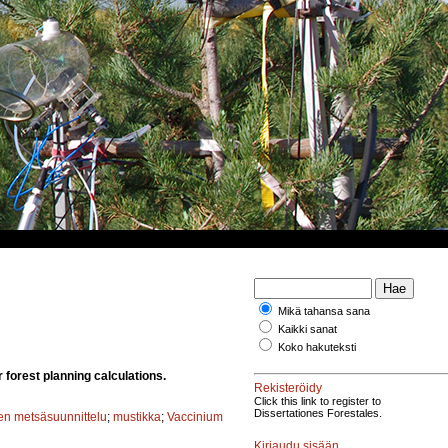
Mikä tahansa sana
Kaikki sanat
Koko hakuteksti
 forest planning calculations.
Rekisteröidy
Click this link to register to
Dissertationes Forestales.
en metsäsuunnittelu
;
mustikka
;
Vaccinium
Kirjaudu sisään