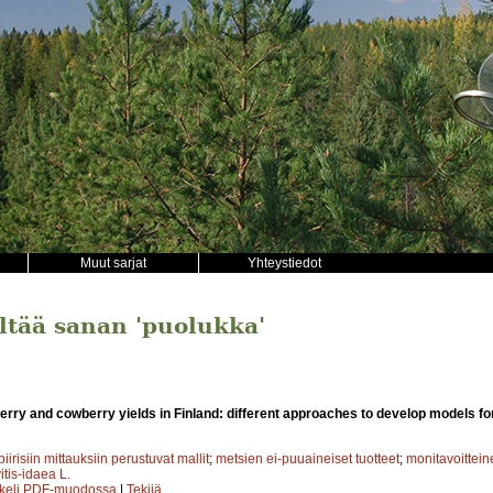
Muut sarjat
Yhteystiedot
ältää sanan 'puolukka'
berry and cowberry yields in Finland: different approaches to develop models for
iirisiin mittauksiin perustuvat mallit
;
metsien ei-puuaineiset tuotteet
;
monitavoittein
tis-idaea L.
kkeli PDF-muodossa
|
Tekijä