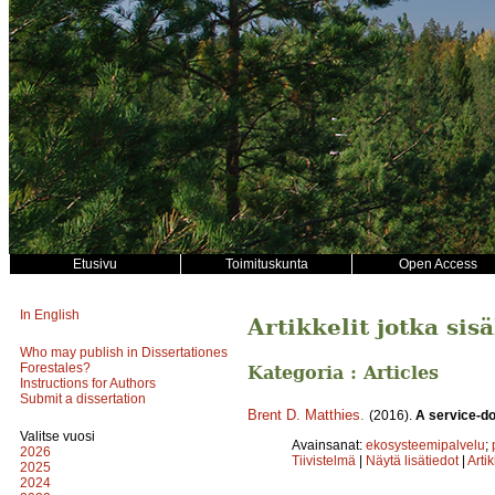
Etusivu
Toimituskunta
Open Access
In English
Artikkelit jotka sis
Who may publish in Dissertationes
Forestales?
Kategoria : Articles
Instructions for Authors
Submit a dissertation
Brent D. Matthies
.
(2016).
A service-d
Valitse vuosi
Avainsanat:
ekosysteemipalvelu
;
2026
Tiivistelmä
|
Näytä lisätiedot
|
Arti
2025
2024