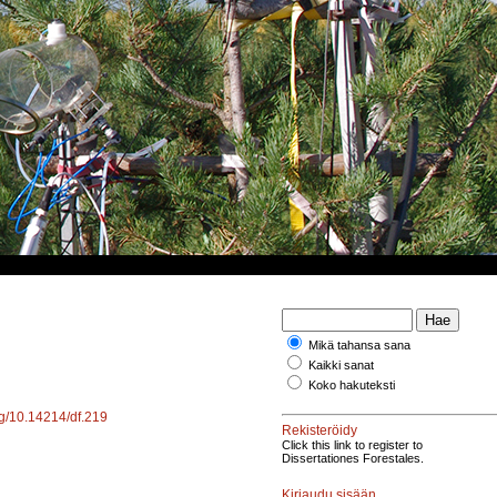
Mikä tahansa sana
Kaikki sanat
Koko hakuteksti
org/10.14214/df.219
Rekisteröidy
Click this link to register to
Dissertationes Forestales.
Kirjaudu sisään