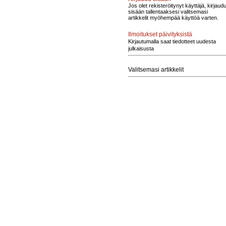
Jos olet rekisteröitynyt käyttäjä, kirjaud
sisään tallentaaksesi valitsemasi
artikkelit myöhempää käyttöä varten.
Ilmoitukset päivityksistä
Kirjautumalla saat tiedotteet uudesta
julkaisusta
Valitsemasi artikkelit