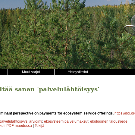
Muut sarjat
Yhteystiedot
ältää sanan 'palvelulähtöisyys'
ominant perspective on payments for ecosystem service offerings.
https://doi.
palvelulähtöisyys
;
arviointi
;
ekosysteemipalvelumaksut
;
ekologinen taloustiede
kkeli PDF-muodossa
|
Tekijä