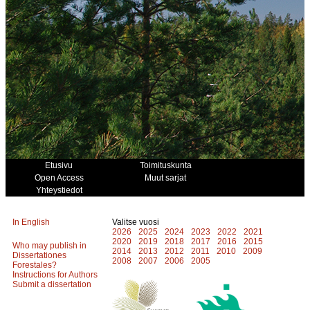
Etusivu
Toimituskunta
Open Access
Muut sarjat
Yhteystiedot
In English
Valitse vuosi
2026
2025
2024
2023
2022
2021
2020
2019
2018
2017
2016
2015
Who may publish in
2014
2013
2012
2011
2010
2009
Dissertationes
2008
2007
2006
2005
Forestales?
Instructions for Authors
Submit a dissertation