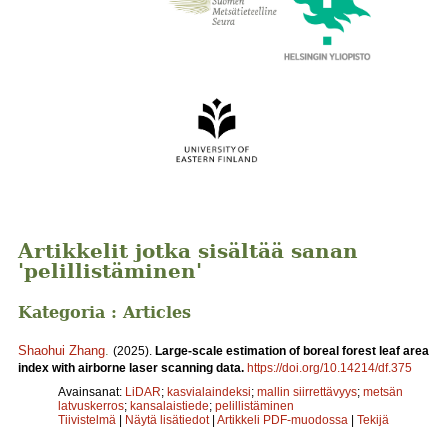
Artikkelit jotka sisältää sanan
'pelillistäminen'
Kategoria : Articles
Shaohui Zhang
.
(2025).
Large-scale estimation of boreal forest leaf area
index with airborne laser scanning data.
https://doi.org/10.14214/df.375
Avainsanat:
LiDAR
;
kasvialaindeksi
;
mallin siirrettävyys
;
metsän
latvuskerros
;
kansalaistiede
;
pelillistäminen
Tiivistelmä
|
Näytä lisätiedot
|
Artikkeli PDF-muodossa
|
Tekijä