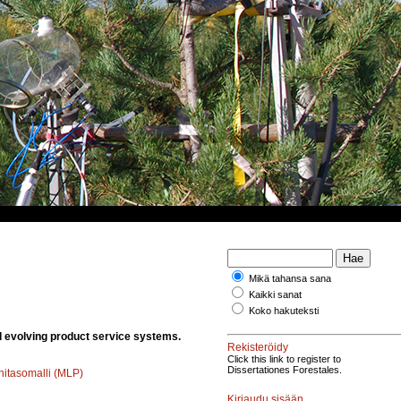
Mikä tahansa sana
Kaikki sanat
Koko hakuteksti
d evolving product service systems.
Rekisteröidy
Click this link to register to
Dissertationes Forestales.
itasomalli (MLP)
Kirjaudu sisään