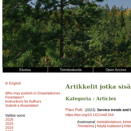
Etusivu
Toimituskunta
Open Access
In English
Artikkelit jotka sis
Who may publish in Dissertationes
Forestales?
Kategoria : Articles
Instructions for Authors
Submit a dissertation
Päivi Pelli
.
(2023).
Service trends and 
https://doi.org/10.14214/df.344
Valitse vuosi
2026
Avainsanat:
metsäbiotalous
;
toim
2025
Tiivistelmä
|
Näytä lisätiedot
|
Arti
2024