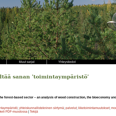
Muut sarjat
Yhteystiedot
ältää sanan 'toimintaympäristö'
the forest-based sector – an analysis of wood construction, the bioeconomy an
intaympäristö
;
yhteiskunnallistekninen siirtymä
;
palvelut
;
liiketoimintamuutokset
;
mon
kkeli PDF-muodossa
|
Tekijä