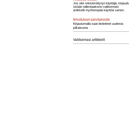
Jos olet rekisteröitynyt käyttäjä, kirjaud
sisään tallentaaksesi valitsemasi
artikkelit myöhempää käyttöä varten.
Ilmoitukset päivityksistä
Kirjautumalla saat tiedotteet uudesta
julkaisusta
Valitsemasi artikkelit