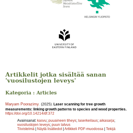
Artikkelit jotka sisältää sanan
'vuosilustojen leveys'
Kategoria : Articles
Maryam Poorazimy
.
(2025).
Laser scanning for tree growth
measurements: linking growth patterns to species and wood properties.
https://doi.org/10.14214/df.372
Avainsanat:
kasvu
;
puuaineen tiheys
;
laserkeilaus
;
aikasarja
;
vuosilustojen leveys
;
puun latvus
Tiivistelmä
|
Näytä lisätiedot
|
Artikkeli PDF-muodossa
|
Tekijä