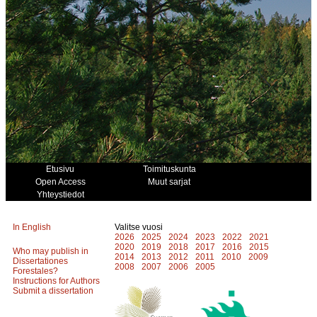
Etusivu
Toimituskunta
Open Access
Muut sarjat
Yhteystiedot
In English
Valitse vuosi
2026
2025
2024
2023
2022
2021
2020
2019
2018
2017
2016
2015
Who may publish in
2014
2013
2012
2011
2010
2009
Dissertationes
2008
2007
2006
2005
Forestales?
Instructions for Authors
Submit a dissertation