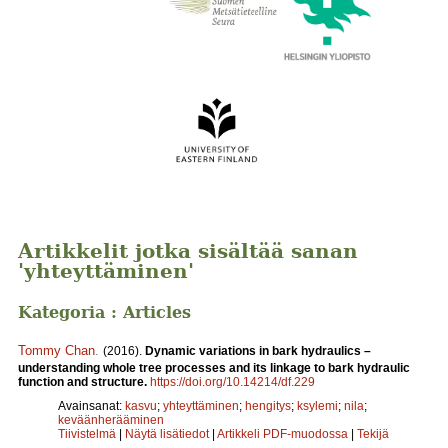
Artikkelit jotka sisältää sanan
'yhteyttäminen'
Kategoria : Articles
Tommy Chan
.
(2016).
Dynamic variations in bark hydraulics –
understanding whole tree processes and its linkage to bark hydraulic
function and structure.
https://doi.org/10.14214/df.229
Avainsanat:
kasvu
;
yhteyttäminen
;
hengitys
;
ksylemi
;
nila
;
keväänherääminen
Tiivistelmä
|
Näytä lisätiedot
|
Artikkeli PDF-muodossa
|
Tekijä