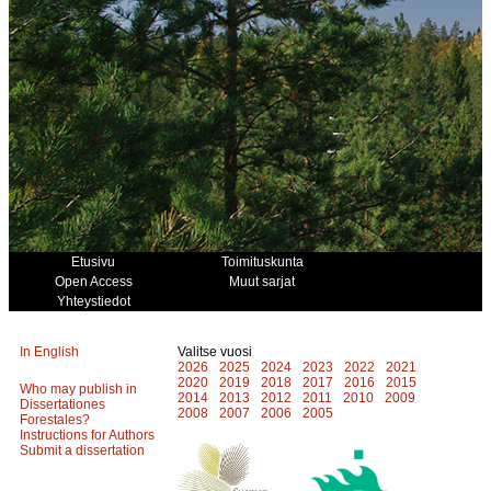
Etusivu
Toimituskunta
Open Access
Muut sarjat
Yhteystiedot
In English
Valitse vuosi
2026
2025
2024
2023
2022
2021
2020
2019
2018
2017
2016
2015
Who may publish in
2014
2013
2012
2011
2010
2009
Dissertationes
2008
2007
2006
2005
Forestales?
Instructions for Authors
Submit a dissertation