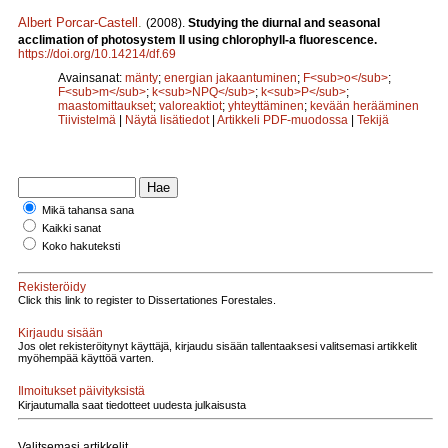
Albert Porcar-Castell
.
(2008).
Studying the diurnal and seasonal
acclimation of photosystem II using chlorophyll-a fluorescence.
https://doi.org/10.14214/df.69
Avainsanat:
mänty
;
energian jakaantuminen
;
F<sub>o</sub>
;
F<sub>m</sub>
;
k<sub>NPQ</sub>
;
k<sub>P</sub>
;
maastomittaukset
;
valoreaktiot
;
yhteyttäminen
;
kevään herääminen
Tiivistelmä
|
Näytä lisätiedot
|
Artikkeli PDF-muodossa
|
Tekijä
Mikä tahansa sana
Kaikki sanat
Koko hakuteksti
Rekisteröidy
Click this link to register to Dissertationes Forestales.
Kirjaudu sisään
Jos olet rekisteröitynyt käyttäjä, kirjaudu sisään tallentaaksesi valitsemasi artikkelit
myöhempää käyttöä varten.
Ilmoitukset päivityksistä
Kirjautumalla saat tiedotteet uudesta julkaisusta
Valitsemasi artikkelit