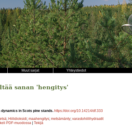
Muut sarjat
Yhteystiedot
ältää sanan 'hengitys'
dynamics in Scots pine stands.
https://doi.org/10.14214/df.333
etsä
;
Hiilidioksidi
;
maahengitys
;
metsämänty
;
varastohiilihydraatit
kkeli PDF-muodossa
|
Tekijä