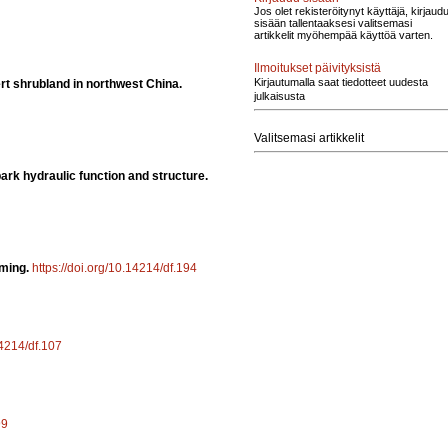
Jos olet rekisteröitynyt käyttäjä, kirjaud
sisään tallentaaksesi valitsemasi
artikkelit myöhempää käyttöä varten.
Ilmoitukset päivityksistä
Kirjautumalla saat tiedotteet uudesta
sert shrubland in northwest China.
julkaisusta
Valitsemasi artikkelit
ark hydraulic function and structure.
rming.
https://doi.org/10.14214/df.194
14214/df.107
99