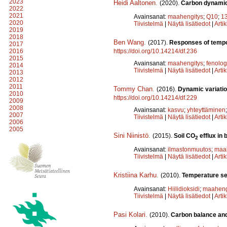
2023
Heidi Aaltonen
.
(2020).
Carbon dynamics
2022
2021
Avainsanat:
maahengitys
;
Q10
;
1
2020
Tiivistelmä
|
Näytä lisätiedot
|
Arti
2019
2018
Ben Wang
.
(2017).
Responses of tempora
2017
https://doi.org/10.14214/df.236
2016
2015
Avainsanat:
maahengitys
;
fenolog
2014
Tiivistelmä
|
Näytä lisätiedot
|
Arti
2013
2012
2011
Tommy Chan
.
(2016).
Dynamic variation
2010
https://doi.org/10.14214/df.229
2009
2008
Avainsanat:
kasvu
;
yhteyttäminen
2007
Tiivistelmä
|
Näytä lisätiedot
|
Arti
2006
2005
Sini Niinistö
.
(2015).
Soil CO
efflux in 
2
Avainsanat:
ilmastonmuutos
;
maa
Tiivistelmä
|
Näytä lisätiedot
|
Arti
Kristiina Karhu
.
(2010).
Temperature sen
Avainsanat:
Hiilidioksidi
;
maaheng
Tiivistelmä
|
Näytä lisätiedot
|
Arti
Pasi Kolari
.
(2010).
Carbon balance an