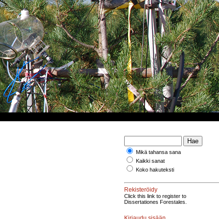
Mikä tahansa sana
Kaikki sanat
Koko hakuteksti
Rekisteröidy
Click this link to register to
Dissertationes Forestales.
Kirjaudu sisään