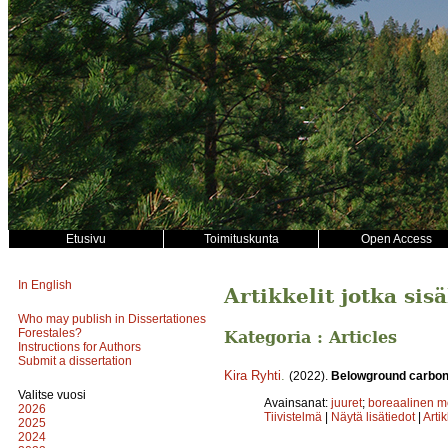
Etusivu
Toimituskunta
Open Access
In English
Artikkelit jotka sis
Who may publish in Dissertationes
Forestales?
Kategoria : Articles
Instructions for Authors
Submit a dissertation
Kira Ryhti
.
(2022).
Belowground carbon 
Valitse vuosi
Avainsanat:
juuret
;
boreaalinen m
2026
Tiivistelmä
|
Näytä lisätiedot
|
Arti
2025
2024