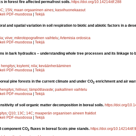
 in forest fire affected permafrost soils.
https://doi.org/10.14214/df.288
3C
;
15N
;
maan orgaaninen aines
;
kasvihuonekaasut
kkeli PDF-muodossa
|
Tekijä
l and spatial variation in soil respiration to biotic and abiotic factors in a de
ia
;
viive
;
mikrotopografinen vaihtelu
;
Artemisia ordosica
kkeli PDF-muodossa
|
Tekijä
s in bark hydraulics – understanding whole tree processes and its linkage to b
;
hengitys
;
ksylemi
;
nila
;
keväänherääminen
kkeli PDF-muodossa
|
Tekijä
boreal pine forests in the current climate and under CO
enrichment and air wa
2
hengitys
;
hiilivuo
;
lämpötilavaste
;
paikallinen vaihtelu
kkeli PDF-muodossa
|
Tekijä
sitivity of soil organic matter decomposition in boreal soils.
https://doi.org/10.
itys
;
Q10
;
13C
;
14C
;
maaperän orgaanisen aineen fraktiot
kkeli PDF-muodossa
|
Tekijä
d component CO
fluxes in boreal Scots pine stands.
https://doi.org/10.14214/df.
2