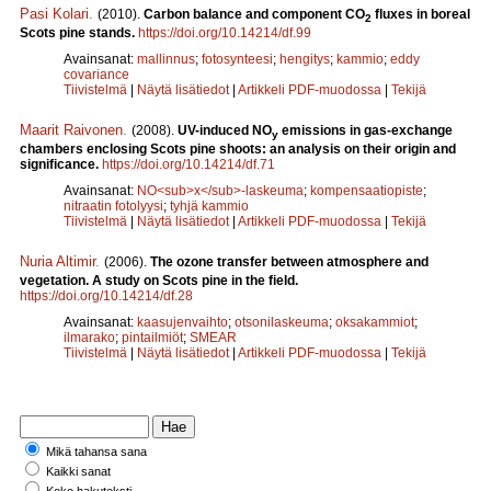
Pasi Kolari
.
(2010).
Carbon balance and component CO
fluxes in boreal
2
Scots pine stands.
https://doi.org/10.14214/df.99
Avainsanat:
mallinnus
;
fotosynteesi
;
hengitys
;
kammio
;
eddy
covariance
Tiivistelmä
|
Näytä lisätiedot
|
Artikkeli PDF-muodossa
|
Tekijä
Maarit Raivonen
.
(2008).
UV-induced NO
emissions in gas-exchange
y
chambers enclosing Scots pine shoots: an analysis on their origin and
significance.
https://doi.org/10.14214/df.71
Avainsanat:
NO<sub>x</sub>-laskeuma
;
kompensaatiopiste
;
nitraatin fotolyysi
;
tyhjä kammio
Tiivistelmä
|
Näytä lisätiedot
|
Artikkeli PDF-muodossa
|
Tekijä
Nuria Altimir
.
(2006).
The ozone transfer between atmosphere and
vegetation. A study on Scots pine in the field.
https://doi.org/10.14214/df.28
Avainsanat:
kaasujenvaihto
;
otsonilaskeuma
;
oksakammiot
;
ilmarako
;
pintailmiöt
;
SMEAR
Tiivistelmä
|
Näytä lisätiedot
|
Artikkeli PDF-muodossa
|
Tekijä
Mikä tahansa sana
Kaikki sanat
Koko hakuteksti