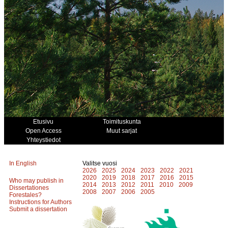
Etusivu
Toimituskunta
Open Access
Muut sarjat
Yhteystiedot
In English
Valitse vuosi
2026
2025
2024
2023
2022
2021
2020
2019
2018
2017
2016
2015
Who may publish in
2014
2013
2012
2011
2010
2009
Dissertationes
2008
2007
2006
2005
Forestales?
Instructions for Authors
Submit a dissertation