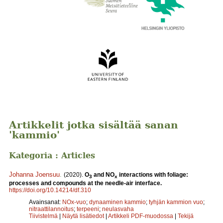
Artikkelit jotka sisältää sanan
'kammio'
Kategoria : Articles
Johanna Joensuu
.
(2020).
O
and NO
interactions with foliage:
3
x
processes and compounds at the needle-air interface.
https://doi.org/10.14214/df.310
Avainsanat:
NOx-vuo
;
dynaaminen kammio
;
tyhjän kammion vuo
;
nitraattilannoitus
;
terpeeni
;
neulasvaha
Tiivistelmä
|
Näytä lisätiedot
|
Artikkeli PDF-muodossa
|
Tekijä