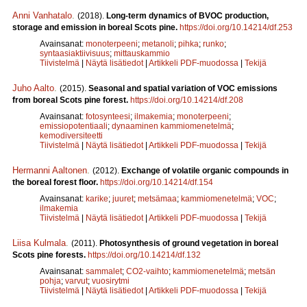
Anni Vanhatalo
.
(2018).
Long-term dynamics of BVOC production,
storage and emission in boreal Scots pine.
https://doi.org/10.14214/df.253
Avainsanat:
monoterpeeni
;
metanoli
;
pihka
;
runko
;
syntaasiaktiivisuus
;
mittauskammio
Tiivistelmä
|
Näytä lisätiedot
|
Artikkeli PDF-muodossa
|
Tekijä
Juho Aalto
.
(2015).
Seasonal and spatial variation of VOC emissions
from boreal Scots pine forest.
https://doi.org/10.14214/df.208
Avainsanat:
fotosynteesi
;
ilmakemia
;
monoterpeeni
;
emissiopotentiaali
;
dynaaminen kammiomenetelmä
;
kemodiversiteetti
Tiivistelmä
|
Näytä lisätiedot
|
Artikkeli PDF-muodossa
|
Tekijä
Hermanni Aaltonen
.
(2012).
Exchange of volatile organic compounds in
the boreal forest floor.
https://doi.org/10.14214/df.154
Avainsanat:
karike
;
juuret
;
metsämaa
;
kammiomenetelmä
;
VOC
;
ilmakemia
Tiivistelmä
|
Näytä lisätiedot
|
Artikkeli PDF-muodossa
|
Tekijä
Liisa Kulmala
.
(2011).
Photosynthesis of ground vegetation in boreal
Scots pine forests.
https://doi.org/10.14214/df.132
Avainsanat:
sammalet
;
CO2-vaihto
;
kammiomenetelmä
;
metsän
pohja
;
varvut
;
vuosirytmi
Tiivistelmä
|
Näytä lisätiedot
|
Artikkeli PDF-muodossa
|
Tekijä