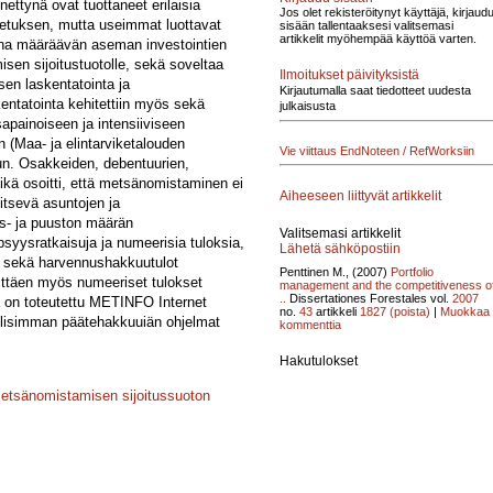
tynä ovat tuottaneet erilaisia
Jos olet rekisteröitynyt käyttäjä, kirjaud
letuksen, mutta useimmat luottavat
sisään tallentaaksesi valitsemasi
artikkelit myöhempää käyttöä varten.
ina määräävän aseman investointien
sen sijoitustuotolle, sekä soveltaa
Ilmoitukset päivityksistä
en laskentatointa ja
Kirjautumalla saat tiedotteet uudesta
kentatointa kehitettiin myös sekä
julkaisusta
apainoiseen ja intensiiviseen
n (Maa- ja elintarviketalouden
Vie viittaus EndNoteen / RefWorksiin
un. Osakkeiden, debentuurien,
mikä osoitti, että metsänomistaminen ei
Aiheeseen liittyvät artikkelit
kitsevä asuntojen ja
s- ja puuston määrän
Valitsemasi artikkelit
psyysratkaisuja ja numeerisia tuloksia,
Lähetä sähköpostiin
t sekä harvennushakkuutulot
Penttinen M., (2007)
Portfolio
sittäen myös numeeriset tulokset
management and the competitiveness o
..
Dissertationes Forestales vol.
2007
a on toteutettu METINFO Internet
no.
43
artikkeli
1827
(poista)
|
Muokkaa
ullisimman päätehakkuuiän ohjelmat
kommenttia
Hakutulokset
etsänomistamisen sijoitussuoton