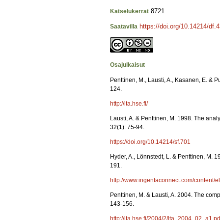
8721
Katselukerrat
https://doi.org/10.14214/df.
Saatavilla
Osajulkaisut
Penttinen, M., Lausti, A., Kasanen, E. & 
124.
http://lta.hse.fi/
Lausti, A. & Penttinen, M. 1998. The analy
32(1): 75-94.
https://doi.org/10.14214/sf.701
Hyder, A., Lönnstedt, L. & Penttinen, M. 
191.
http://www.ingentaconnect.com/content
Penttinen, M. & Lausti, A. 2004. The com
143-156.
http://lta.hse.fi/2004/2/lta_2004_02_a1.pd