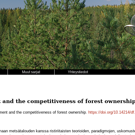
Muut sarjat
Yhteystiedot
and the competitiveness of forest ownershi
ment and the competitiveness of forest ownership.
https://doi.org/10.14214/df
maan metsätalouden kanssa ristiriitaisten teorioiden, paradigmojen, uskomust