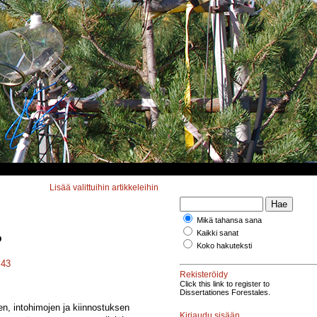
Lisää valittuihin artikkeleihin
Mikä tahansa sana
Kaikki sanat
p
Koko hakuteksti
.43
Rekisteröidy
Click this link to register to
Dissertationes Forestales.
en, intohimojen ja kiinnostuksen
Kirjaudu sisään