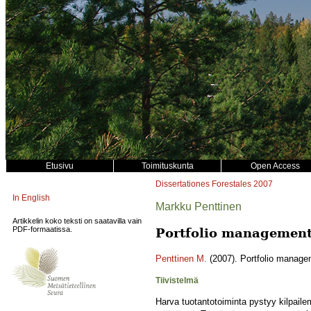
Etusivu
Toimituskunta
Open Access
Dissertationes Forestales
2007
In English
Markku Penttinen
Artikkelin koko teksti on saatavilla vain
PDF-formaatissa.
Portfolio management 
Penttinen M.
(2007). Portfolio manage
Tiivistelmä
Harva tuotantotoiminta pystyy kilpaile