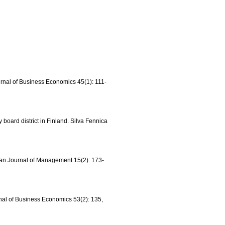
ournal of Business Economics 45(1): 111-
 board district in Finland. Silva Fennica
vian Journal of Management 15(2): 173-
nal of Business Economics 53(2): 135,