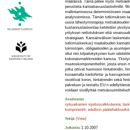
määrässä. Tämä pätee myös metsäekono
perusteita kannattavuuslaskelmille. M
mallintamisessa deterministiseen maa
analysoinnissa. Tämän tutkimuksen tark
uusia lähestymistapoja metsätalouden 
kustannuslaskentaa kehitettiin yksityis
yrityksen nettotuloksen että omaisuude
strategiaan. Kansainvälisen laskentatoi
tutkimuskeskus) maatalouden kannattav
toimistojen, obligaatioiden ja asuntoje
ollut niin kilpailukykyinen kuin odotett
kokonaismarkkinoiden kanssa. Yksityis
muutoskomponentteihin, joista ensin ma
jotka ottivat huomioon hintatrendin, 
kuvaamalla kantohinta- ja kasvuprosess
osoittivat koron, hintatrendin sekä hi
palveluun ja testattu EU:n edellyttäm
voidaan sisällyttää metsäsuunnitteluo
Avainsanat
nykyaikainen sijoitussalkkuteoria
;
lask
komponentit
;
edullisin päätehakkuuikä
(View)
Tekijä
1.10.2007
Julkaistu