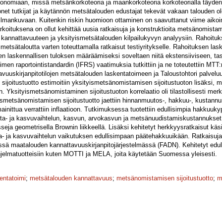
miaan, missä metsänkorkoteoria ja maankorkoteoria korkoteorialla täydennet
onet tutkijat ja käytännön metsätalouden edustajat tekevät vakaan talouden o
ilmankuvaan. Kuitenkin riskin huomioon ottaminen on saavuttanut viime aiko
oituksena on ollut kehittää uusia ratkaisuja ja konstruktioita metsänomistami
kannattavuuteen ja yksityismetsätalouden kilpailukyvyn analyysiin. Rahoituks
metsätaloutta varten toteuttamalla ratkaisut testiyritykselle. Rahoituksen las
n laskennallisen tuloksen määräämiseksi soveltaen niitä ekstensiiviseen, tas
men raportointistandardin (IFRS) vaatimuksia tutkittiin ja ne toteutettiin MTT:
uuskirjanpitotilojen metsätalouden laskentatoimeen ja Taloustohtori palvelu
n sijoitustuotto estimoitiin yksityismetsänomistamisen sijoitustuoton lisäksi, 
iin. Yksityismetsänomistaminen sijoitustuoton korrelaatio oli tilastollisesti mer
metsänomistamisen sijoitustuotto jaettiin hinnanmuutos-, hakkuu-, kustannu
inittua verrattiin inflaatioon. Tutkimuksessa tuotettiin edullisimpia hakkuuky
hinta- ja kasvuvaihtelun, kasvun, arvokasvun ja metsänuudistamiskustannukse
eja geometrisella Brownin liikkeellä. Lisäksi kehitetyt herkkyysratkaisut kä
nta- ja kasvuvaihtelun vaikutuksen edullisimpaan päätehakkuuikään. Ratkaisuj
ässä maatalouden kannattavuuskirjanpitojärjestelmässä (FADN). Kehitetyt ed
hjelmatuotteisiin kuten MOTTI ja MELA, joita käytetään Suomessa yleisesti.
entatoimi
;
metsätalouden kannattavuus
;
metsänomistamisen sijoitustuotto
;
m