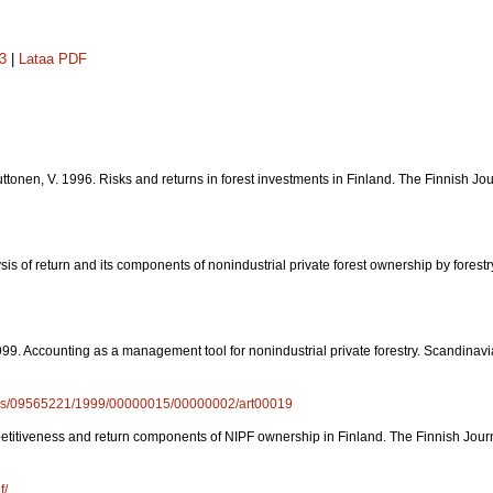
43
|
Lataa PDF
Puttonen, V. 1996. Risks and returns in forest investments in Finland. The Finnish J
sis of return and its components of nonindustrial private forest ownership by forestry
1999. Accounting as a management tool for nonindustrial private forestry. Scandina
/els/09565221/1999/00000015/00000002/art00019
petitiveness and return components of NIPF ownership in Finland. The Finnish Jour
f/