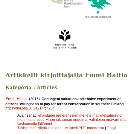
Artikkelit kirjoittajalta Emmi Haltia
Kategoria : Articles
Emmi Haltia
.
(2015).
Contingent valuation and choice experiment of
citizens’ willingness to pay for forest conservation in southern Finland.
https://doi.org/10.14214/df.204
Avainsanat:
ilmaistujen preferenssien menetelmät
;
metsäluonnon
monimuotoisuus
;
vinon jakauman ongelma
;
valintojen epävarmuus
;
vastaamatta jättäneet
Tiivistelmä
|
Näytä lisätiedot
|
Artikkeli PDF-muodossa
|
Tekijä