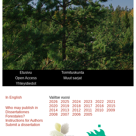
Etusivu
Toimituskunta
Open Access
Muut sarjat
Yhteystiedot
In English
Valitse vuosi
2026
2025
2024
2023
2022
2021
2020
2019
2018
2017
2016
2015
Who may publish in
2014
2013
2012
2011
2010
2009
Dissertationes
2008
2007
2006
2005
Forestales?
Instructions for Authors
Submit a dissertation