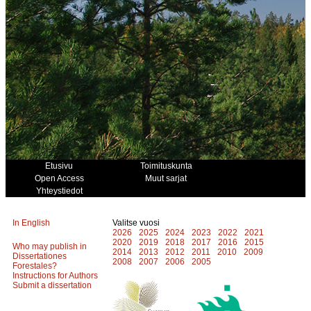
Etusivu
Toimituskunta
Open Access
Muut sarjat
Yhteystiedot
In English
Valitse vuosi
2026
2025
2024
2023
2022
2021
2020
2019
2018
2017
2016
2015
Who may publish in
2014
2013
2012
2011
2010
2009
Dissertationes
2008
2007
2006
2005
Forestales?
Instructions for Authors
Submit a dissertation