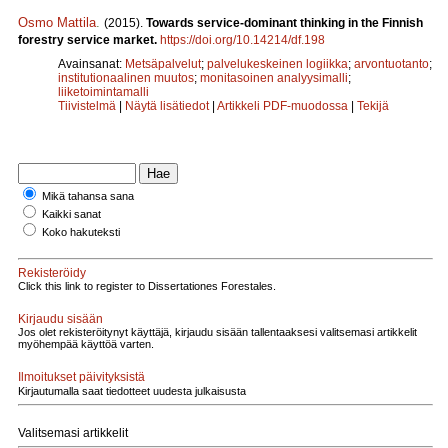
Osmo Mattila
.
(2015).
Towards service-dominant thinking in the Finnish
forestry service market.
https://doi.org/10.14214/df.198
Avainsanat:
Metsäpalvelut
;
palvelukeskeinen logiikka
;
arvontuotanto
;
institutionaalinen muutos
;
monitasoinen analyysimalli
;
liiketoimintamalli
Tiivistelmä
|
Näytä lisätiedot
|
Artikkeli PDF-muodossa
|
Tekijä
Mikä tahansa sana
Kaikki sanat
Koko hakuteksti
Rekisteröidy
Click this link to register to Dissertationes Forestales.
Kirjaudu sisään
Jos olet rekisteröitynyt käyttäjä, kirjaudu sisään tallentaaksesi valitsemasi artikkelit
myöhempää käyttöä varten.
Ilmoitukset päivityksistä
Kirjautumalla saat tiedotteet uudesta julkaisusta
Valitsemasi artikkelit