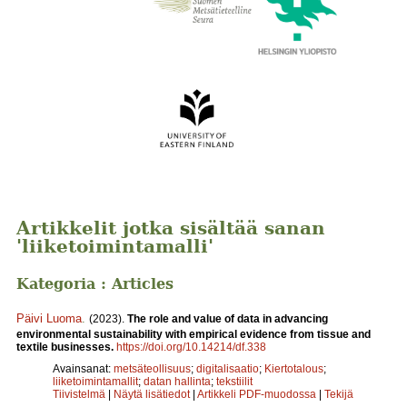
Artikkelit jotka sisältää sanan
'liiketoimintamalli'
Kategoria : Articles
Päivi Luoma
.
(2023).
The role and value of data in advancing
environmental sustainability with empirical evidence from tissue and
textile businesses.
https://doi.org/10.14214/df.338
Avainsanat:
metsäteollisuus
;
digitalisaatio
;
Kiertotalous
;
liiketoimintamallit
;
datan hallinta
;
tekstiilit
Tiivistelmä
|
Näytä lisätiedot
|
Artikkeli PDF-muodossa
|
Tekijä